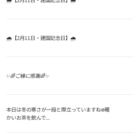
🌧️【2月11日・建国記念日】🌧️
🌧️【2月11日・建国記念日】🌧️
✨🌈ご縁に感謝🌈✨
本日は冬の寒さが一段と際立っていますね❄️暖
かいお茶を飲んで...