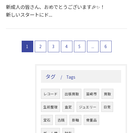
新成人の皆さん、おめでとうございます🎉✨！
新しいスタートにド...
1
2
3
4
5
...
6
タグ
Tags
レコード
出張買取
韮崎市
買取
生前整理
査定
ジュエリー
日常
宝石
古銭
掛軸
骨董品