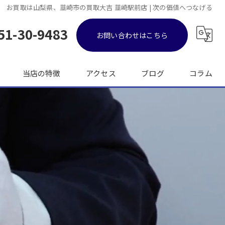
お買取は山梨県、韮崎市の買取大吉 韮崎駅前店 | 次の価値へつなげる
51-30-9483
お問い合わせはこちら
当店の特徴
アクセス
ブログ
コラム
金
ブランド品
バッグ
時計
出張