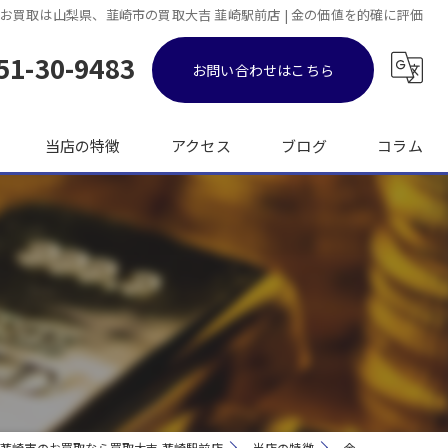
お買取は山梨県、韮崎市の買取大吉 韮崎駅前店 | 金の価値を的確に評価
51-30-9483
お問い合わせはこちら
当店の特徴
アクセス
ブログ
コラム
金
ブランド品
バッグ
時計
出張
韮崎市のお買取なら買取大吉 韮崎駅前店
当店の特徴
金