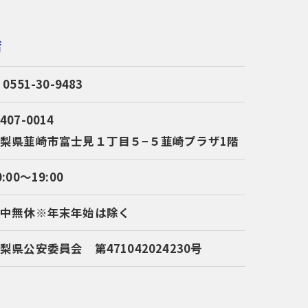
店
 0551-30-9483
407-0014
梨県韮崎市富士見１丁目５−５韮崎プラザ1階
0:00～19:00
年中無休※年末年始は除く
梨県公安委員会 第471042024230号