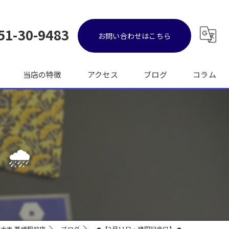
51-30-9483
お問い合わせはこちら
当店の特徴
アクセス
ブログ
コラム
金
ブランド品
🌧️
バッグ
時計
出張
大吉 韮崎駅前店
ブログ
🌧️【2月11日・建国記念日】🌧️