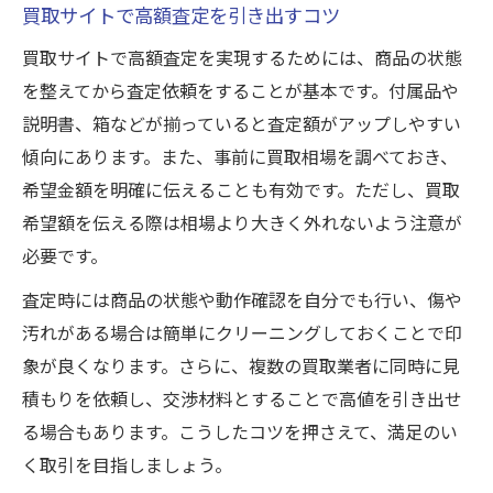
買取サイトで高額査定を引き出すコツ
宅配買取サイトの評判と口コミを比較
買取サイトで高額査定を実現するためには、商品の状態
比較で分かる満足度が高い買取サービス
を整えてから査定依頼をすることが基本です。付属品や
買取サービス満足度を比較するポイント
説明書、箱などが揃っていると査定額がアップしやすい
買取価格比較サイト活用で納得取引を実現
傾向にあります。また、事前に買取相場を調べておき、
口コミから読み解く買取サービスの信頼性
希望金額を明確に伝えることも有効です。ただし、買取
買取価格アップに役立つ比較のコツ
希望額を伝える際は相場より大きく外れないよう注意が
ユーザー満足度が高い買取サイトの特徴
必要です。
送るだけで簡単な買取の最新スタイル
査定時には商品の状態や動作確認を自分でも行い、傷や
買取は送るだけで完結する最新サービス
汚れがある場合は簡単にクリーニングしておくことで印
忙しい人におすすめの簡単買取活用法
象が良くなります。さらに、複数の買取業者に同時に見
買取なんでも対応サイトのメリット解説
積もりを依頼し、交渉材料とすることで高値を引き出せ
る場合もあります。こうしたコツを押さえて、満足のい
梱包から発送までの買取手続き流れ
く取引を目指しましょう。
口コミで評判の送るだけ買取の実態