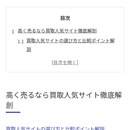
目次
高く売るなら買取人気サイト徹底解剖
買取人気サイトの選び方と比較ポイント解
説
買取サイトで高額査定を引き出すコツ
ランキング上位の買取人気サイト特徴は
買取価格を左右する査定基準の秘密
口コミで評価される買取人気サイトの実力
高く売るなら買取人気サイト徹底解
査定額アップを狙う買取サイト活用術
剖
買取サイトで査定額を高める具体的な方法
買取で希望額を伝えるタイミングのコツ
買取価格比較サイトを使いこなすポイント
買取人気サイトの選び方と比較ポイント解説