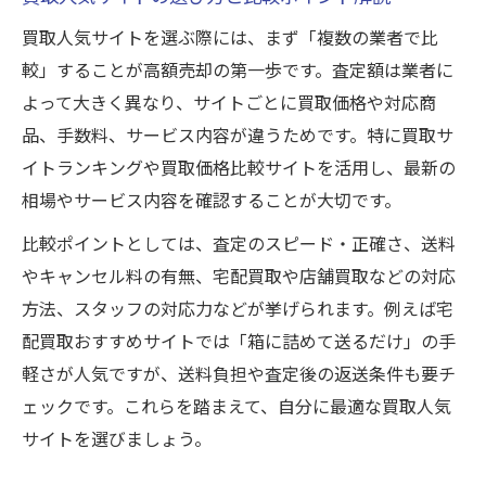
高額査定のための情報入力テクニック
買取人気サイトを選ぶ際には、まず「複数の業者で比
複数買取サイト利用のメリットと注意点
較」することが高額売却の第一歩です。査定額は業者に
よって大きく異なり、サイトごとに買取価格や対応商
ランキングから探る人気買取サイトの選び方
品、手数料、サービス内容が違うためです。特に買取サ
買取サイトランキングの見方と活用法
イトランキングや買取価格比較サイトを活用し、最新の
ランキング上位買取サイトの共通点とは
相場やサービス内容を確認することが大切です。
買取ランキングで重視すべき評価項目
比較ポイントとしては、査定のスピード・正確さ、送料
サイトの評判や口コミを比較するコツ
やキャンセル料の有無、宅配買取や店舗買取などの対応
買取人気サイトで高値を狙うポイント
方法、スタッフの対応力などが挙げられます。例えば宅
宅配買取が便利な今注目の理由とは
配買取おすすめサイトでは「箱に詰めて送るだけ」の手
宅配買取の仕組みとメリットを徹底解説
軽さが人気ですが、送料負担や査定後の返送条件も要チ
箱に詰めて送るだけの買取が人気の理由
ェックです。これらを踏まえて、自分に最適な買取人気
宅配買取おすすめサービス選び方のコツ
サイトを選びましょう。
買取初心者でも安心な宅配買取の流れ