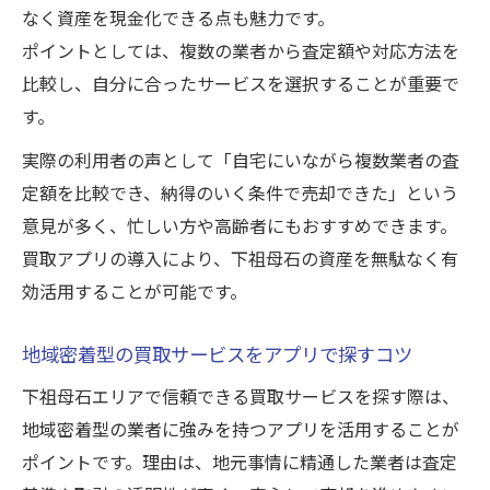
なく資産を現金化できる点も魅力です。
穴
ポイントとしては、複数の業者から査定額や対応方法を
買取アプリ利用時の口コミ活用法
比較し、自分に合ったサービスを選択することが重要で
信頼できる買取アプリの見分け方ガイド
す。
土地や不用品の買取もアプリなら簡単に
実際の利用者の声として「自宅にいながら複数業者の査
買取アプリで土地も不用品も手軽に売却を
定額を比較でき、納得のいく条件で売却できた」という
実現
意見が多く、忙しい方や高齢者にもおすすめできます。
アプリを使った不動産買取の流れとコツ
買取アプリの導入により、下祖母石の資産を無駄なく有
不要品の買取申込をアプリで効率化する方
効活用することが可能です。
法
土地の査定もアプリでスピーディに依頼可
地域密着型の買取サービスをアプリで探すコツ
能
下祖母石エリアで信頼できる買取サービスを探す際は、
買取アプリで複数品目をまとめて売却する
地域密着型の業者に強みを持つアプリを活用することが
利点
ポイントです。理由は、地元事情に精通した業者は査定
下祖母石の資産活用を助ける買取アプリ徹底比