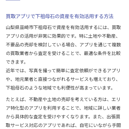
点
買取に強いアプリを山梨で使いこなすコツ
買取アプリで下祖母石の資産を有効活用する方法
山梨で選びたい信頼性重視の買取アプリと
山梨県韮崎市下祖母石で資産を有効活用するには、買取
は
アプリの活用が非常に効果的です。特に土地や不動産、
買取アプリで複数業者に査定依頼する利点
不要品の売却を検討している場合、アプリを通じて複数
アプリ利用で高額買取を実現するための工
の買取業者から査定を受けることで、最適な条件を比較
夫
できます。
山梨での資産売却に役立つ買取アプリ活用
近年では、写真を撮って簡単に査定依頼ができるアプリ
術
や、地元業者と直接つながれるサービスも増えており、
買取アプリの便利な機能とその活かし方
下祖母石のような地域でも利便性が高まっています。
アプリ選びで失敗しない買取の秘訣とは
たとえば、不動産や土地の売却を考えている方は、エリ
買取アプリ選びで重視すべき安全性の基準
ア特化型のアプリを利用することで、地域に詳しい業者
失敗しないための買取アプリ比較の視点
から具体的な査定を受けやすくなります。また、出張買
取サービス対応のアプリであれば、自宅にいながら手間
実際に使ってわかった買取アプリの落とし