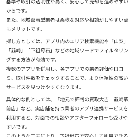
基準や取引の透明性が高く、安心して売却を進めやすい
較
からです。
各買取アプリの特徴を比較して最適選択を
また、地域密着型業者は柔軟な対応や相談がしやすい点
目指す
もメリットです。
アプリ機能やサポート体制の違いを徹底解
探し方としては、アプリ内のエリア検索機能や「山梨」
説
「韮崎」「下祖母石」などの地域ワードでフィルタリン
買取アプリで査定額や利便性を比較する方
グする方法が有効です。
法
複数のアプリを併用し、各アプリでの業者評価や口コ
地域で選ばれる買取アプリの決め手とは
ミ、取引件数をチェックすることで、より信頼性の高い
サービスを見つけやすくなります。
買取アプリの手数料や対応エリアを比較検
証
具体的な例としては、「地元で評判の買取大吉 韮崎駅
信頼性重視ならアプリ経由の買取がおすすめ
前店」など、実店舗を持つ業者のアプリ連携サービスを
利用すると、対面での相談やアフターフォローも受けや
買取アプリが提供する取引の安全性とは
すいです。
アプリ経由で信頼できる買取業者と出会う
このような工夫により、下祖母石で安心して利用できる