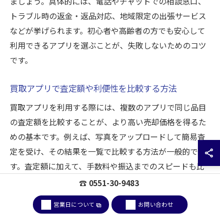
ましょう。具体的には、電話やチャットでの相談窓口、
トラブル時の返金・返品対応、地域限定の出張サービス
などが挙げられます。初心者や高齢者の方でも安心して
利用できるアプリを選ぶことが、失敗しないためのコツ
です。
買取アプリで査定額や利便性を比較する方法
買取アプリを利用する際には、複数のアプリで同じ品目
の査定額を比較することが、より高い売却価格を得るた
めの基本です。例えば、写真をアップロードして簡易査
定を受け、その結果を一覧で比較する方法が一般的で
す。査定額に加えて、手数料や振込までのスピードも比
較ポイントとなります。
☎ 0551-30-9483
利便性としては、アプリの操作性や取引完了までのステ
営業日について
お問い合わせ
ップ数、出張買取や宅配買取の有無なども確認が必要で