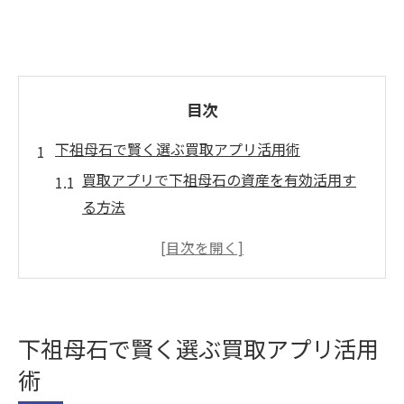
目次
下祖母石で賢く選ぶ買取アプリ活用術
買取アプリで下祖母石の資産を有効活用す
る方法
地域密着型の買取サービスをアプリで探す
コツ
下祖母石で安心できる買取アプリの選び方
とは
下祖母石で賢く選ぶ買取アプリ活用
買取アプリ利用時のトラブル回避ポイント
術
アプリで査定依頼する際に押さえたい注意