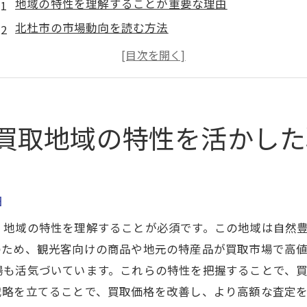
地域の特性を理解することが重要な理由
北杜市の市場動向を読む方法
地元消費者のニーズに応える買取戦略
効率的な買取を実現するための地域ネットワークの活
地域特性を活かしたプロモーションのアイデア
北杜市での成功事例から学ぶ買取戦略
買取地域の特性を活かした
買取を成功させる秘訣高額査定を実現するための方法
高額査定を目指すための事前準備
査定額アップに繋がるポイントとは
由
プロの目線で見るブランド品の価値
、地域の特性を理解することが必須です。この地域は自然
買取業者との交渉を成功させるコツ
のため、観光客向けの商品や地元の特産品が買取市場で高
市場の変化をいち早くキャッチするための方法
場も活気づいています。これらの特性を把握することで、
戦略を立てることで、買取価格を改善し、より高額な査定
査定後のフォローアップが重要な理由