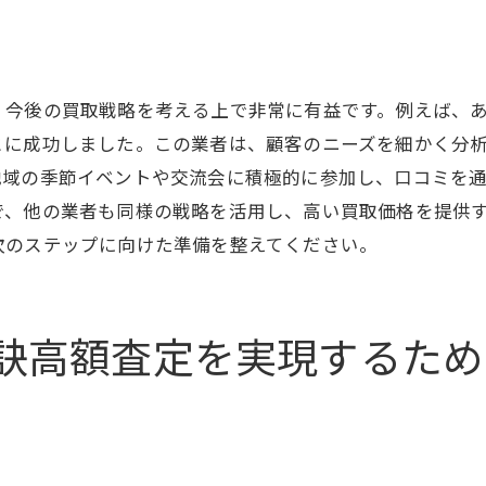
買取前に知っておくべき店の特徴
買取大吉のサービスを最大限に利用するコツ
市場動向を踏まえたブランド品の価値を最大限に引き出す
、今後の買取戦略を考える上で非常に有益です。例えば、
市場動向を把握する重要性
とに成功しました。この業者は、顧客のニーズを細かく分
地域の季節イベントや交流会に積極的に参加し、口コミを
ブランド品の価格に影響を与えるトレンド
で、他の業者も同様の戦略を活用し、高い買取価格を提供
市場調査を活用した効果的な売却戦略
次のステップに向けた準備を整えてください。
ブランド品の価値を引き上げるための最新情報
市場動向に基づく売却タイミングの見極め
ブランド品の長期的な価値を考える
訣高額査定を実現するため
北杜市での買取を成功させるための実用的なアドバイス
成功する買取のためのステップバイステップガイド
買取を有利に進めるための交渉術
地域市場を理解して賢く売却する方法