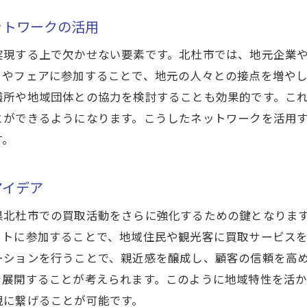
査定後のフォローで次回買取に備える
ットワークの活用
初めての買取も安心地域密着型のサービスが提供する安心
実現する上で欠かせない要素です。北杜市では、地元企業
地域密着型サービスとは何か
トやフェアに参加することで、地元の人々との接点を増や
初めての買取で不安を解消する方法
議所や地域団体との協力を検討することも効果的です。こ
地元に根付いた買取業者の魅力
とができるようになります。こうしたネットワークを活用
地域密着型サービスが選ばれる理由
す。
地域の口コミを活用した安心買取
地域特有の問題に対応する買取戦略
アイデア
高額査定を狙うなら買取大吉韮崎駅前店のプロの目利き力
県北杜市での買取活動をさらに強化するための鍵となりま
買取大吉韮崎駅前店が選ばれる理由
ットに参加することで、地域住民や観光客に買取サービス
プロの目利き力をフル活用するための準備
ーションを行うことで、親近感を醸成し、顧客の信頼を高
査定士と信頼関係を築く方法
を展開することが考えられます。このように地域特性を活
現に繋げることが可能です。
買取大吉の高額査定を実現するプロセス