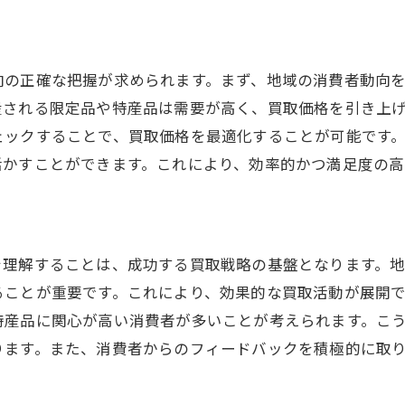
ブランド品を高価で売却するためのコツとは
ブランド品の状態を維持するための日常ケア
高額査定を狙うならブランド品のトレンドを知ろう
向の正確な把握が求められます。まず、地域の消費者動向
適切なタイミングで売却するための市場分析
産される限定品や特産品は需要が高く、買取価格を引き上
ェックすることで、買取価格を最適化することが可能です
ブランド品の価値を最大限に引き出す秘訣
活かすことができます。これにより、効率的かつ満足度の高
買取業者が高く評価するブランド品の特徴
長期的に価値を維持するための保管方法
買取の際に知っておくべき査定の重要な観点
を理解することは、成功する買取戦略の基盤となります。
査定の際に注目されるポイントとは
ることが重要です。これにより、効果的な買取活動が展開
査定プロセスをスムーズに進めるための準備
特産品に関心が高い消費者が多いことが考えられます。こ
査定士が求める情報とその提供方法
ります。また、消費者からのフィードバックを積極的に取
査定に影響を与える要因を理解する
査定結果の受け入れ方と交渉術