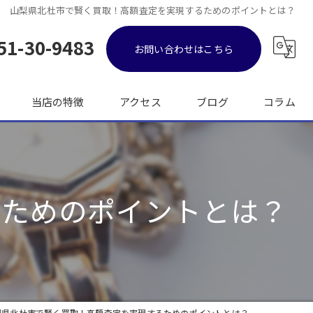
山梨県北杜市で賢く買取！高額査定を実現するためのポイントとは？
51-30-9483
お問い合わせはこちら
当店の特徴
アクセス
ブログ
コラム
金
ブランド品
るためのポイントとは？
バッグ
時計
出張
梨県北杜市で賢く買取！高額査定を実現するためのポイントとは？