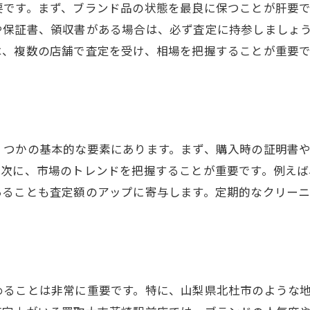
要です。まず、ブランド品の状態を最良に保つことが肝要
初心者でも簡単に始められる買取の流れ
や保証書、領収書がある場合は、必ず査定に持参しましょ
買取の前に確認すべき重要なチェックリスト
は、複数の店舗で査定を受け、相場を把握することが重要
プロのアドバイスを受けることで得られるメリット
くつかの基本的な要素にあります。まず、購入時の証明書
。次に、市場のトレンドを把握することが重要です。例え
あることも査定額のアップに寄与します。定期的なクリー
めることは非常に重要です。特に、山梨県北杜市のような