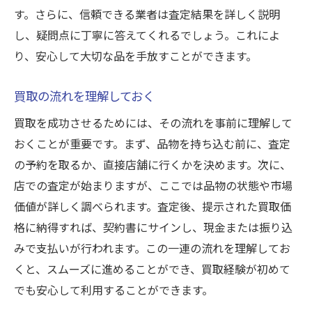
地域での評判が高まる理由買取大吉韮崎駅前店
す。さらに、信頼できる業者は査定結果を詳しく説明
の実績
し、疑問点に丁寧に答えてくれるでしょう。これによ
地域での実績から学ぶ信頼性
り、安心して大切な品を手放すことができます。
口コミから見る買取業者の評価
買取の流れを理解しておく
長年の買取実績が支持を得る理由
買取を成功させるためには、その流れを事前に理解して
利用者から見た評判の背景
おくことが重要です。まず、品物を持ち込む前に、査定
実績が示す専門性と信頼
の予約を取るか、直接店舗に行くかを決めます。次に、
地域に根ざしたサービスの重要性
店での査定が始まりますが、ここでは品物の状態や市場
高価買取を実現するために押さえておくべき最
価値が詳しく調べられます。査定後、提示された買取価
新の市場動向
格に納得すれば、契約書にサインし、現金または振り込
最新の市場トレンドを押さえる
みで支払いが行われます。この一連の流れを理解してお
高価買取に繋がる市場調査方法
くと、スムーズに進めることができ、買取経験が初めて
プロが教える市場の見極め方
でも安心して利用することができます。
今注目される商品の傾向