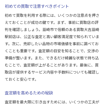
初めての買取で注意すべきポイント
市場動向と買取の関係性
初めて買取を利用する際には、いくつかの注意点を押さ
トレンドを活かした賢い買取方法
えておくことが成功の鍵です。まず、事前に買取店の評
買取大吉韮崎駅前店で安心して取引を進めるた
判を確認しましょう。韮崎市で信頼のある買取大吉韮崎
めのガイド
駅前店は、公正な査定と高い顧客満足度で知られていま
買取手続きの基本と簡単な流れ
す。次に、売却したい品物の市場価値を事前に調べてお
安心して取引するための注意点
くことも重要です。査定額の目安を知ることで、交渉の
相談から買取までのステップ
準備が整います。また、できるだけ綺麗な状態で持ち込
買取大吉のサポート体制の紹介
むことで、査定額が上がることがあります。最後に、買
不安を解消するためのQ&A
取店が提供するサービス内容や手数料についても確認し
初めての買取でも安心なサポート
ておくと安心です。
査定額を高めるための秘訣
査定額を最大限に引き出すためには、いくつかの工夫が