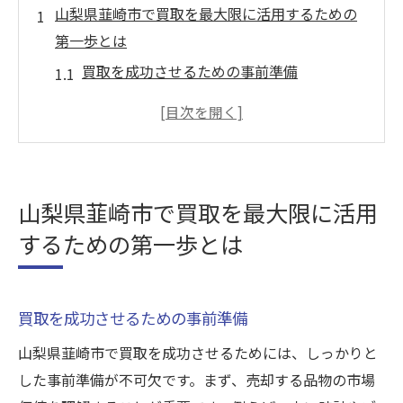
山梨県韮崎市で買取を最大限に活用するための
第一歩とは
買取を成功させるための事前準備
韮崎市での買取市場の特徴を知る
信頼できる買取業者の選び方
買取の流れを理解しておく
初めての買取で注意すべきポイント
山梨県韮崎市で買取を最大限に活用
査定額を高めるための秘訣
するための第一歩とは
買取大吉韮崎駅前店の査定力に迫る地域密着型
の信頼とは
地域密着型の買取業者の魅力
買取を成功させるための事前準備
査定力の高さの秘密
山梨県韮崎市で買取を成功させるためには、しっかりと
実績が示す買取大吉の信頼性
した事前準備が不可欠です。まず、売却する品物の市場