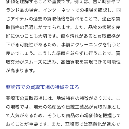
顧客からの声が信頼の証
価値を理解することが重要です。例えば、古い時計やブ
ランド品の場合、インターネットでの相場を確認し、同
プロが教える適正な査定方法
じアイテムの過去の買取価格を調べることで、適正な買
地域で愛されるサービスの理由
取価格の見通しが立てられます。また、品物の状態を良
実際の買取事例から学ぶ高価買取のコツと成功
好に保つことも大切です。傷や汚れがあると買取価格が
事例
下がる可能性があるため、事前にクリーニングを行うと
高価買取を実現した事例紹介
良いでしょう。こうした準備を怠らずに行うことで、買
成功事例から学ぶコツ
取交渉がスムーズに進み、高価買取を実現できる可能性
買取金額を上げるための具体策
が高まります。
査定のプロが教えるポイント
韮崎市での買取市場の特徴を知る
実際の取引から得られる知識
買取事例から見る市場の動向
韮崎市の買取市場には、地域特有の特徴があります。こ
の地域では、地元の名産品や伝統工芸品が買取対象とし
買取で失敗しないために知っておくべき査定の
て人気があるため、そうした商品の市場価値を把握して
ポイント
おくことが重要です。また、韮崎市では高齢化が進んで
失敗しないための事前知識