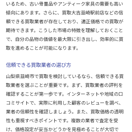
いるため、古い骨董品やアンティーク家具の需要も高い
査定額に影響を与える要素
傾向にあります。さらに、買取大吉韮崎駅前店などの信
避けるべき買取の落とし穴
頼できる買取業者が存在しており、適正価格での買取が
査定の流れと注意点
期待できます。こうした市場の特徴を理解しておくこと
プロが語る査定の裏話
で、自分の品物の価値を最大限に引き出し、効率的に買
知っておくべき評価基準
取を進めることが可能になります。
顧客満足度が高い買取大吉韮崎駅前店の秘密と
信頼できる買取業者の選び方
は
高い顧客満足度を誇る理由
山梨県韮崎市で買取を検討しているなら、信頼できる買
取業者を選ぶことが重要です。まず、買取業者の評判を
リピーターが多い理由
確認することが第一歩です。インターネットや地域の口
買取大吉のサービスの特徴
コミサイトで、実際に利用した顧客のレビューを調べ、
顧客からのフィードバックの重要性
業者の信頼性を確認しましょう。また、買取価格の透明
安心して利用できるサポート体制
性も重視すべきポイントです。複数の業者で査定を受
顧客との信頼関係を築く秘訣
け、価格設定が妥当かどうかを見極めることが大切で