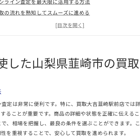
ンライン査定を最大限に活用する方法
取の流れを熟知してスムーズに進める
場動向をチェックして有利に交渉
元の口コミを活用して信頼性を確保
ロの目利きを活用して査定額をアップ
ンターネットでの買取トレンドを押さえる
使した山梨県韮崎市の買取
の買取も安心！韮崎市でのインターネット査定活用法
心者にも分かりやすい査定プロセス
要な書類と準備のポイント
法
ンライン査定での注意点
ン査定は非常に便利です。特に、買取大吉韮崎駅前店では
ラブルを避けるためのチェックリスト
力することが重要です。商品の詳細や状態を正確に伝えるこ
元の買取業者と連携する方法
とで、相場を把握し、最良の条件を選ぶことができます。
明性を重視することで、安心して買取を進められます。
めての買取でも安心できるサポート