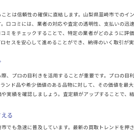
判の高い業者とのコミュニケーション
ることは信頼性の確保に直結します。山梨県韮崎市でのイ
ーネットで買取を有利に！韮崎市の口コミをチェック
す。口コミには、業者の対応や査定の透明性、支払いの迅
コミサイトの効果的な活用法
口コミをチェックすることで、特定の業者がどのように評
コミから得られる情報の精度
プロセスを安心して進めることができ、納得のいく取引が実
ジティブな口コミを見分ける
ガティブな口コミへの対応法
プ
ンターネット上での評判の作り方
る際、プロの目利きを活用することが重要です。プロの目
コミの更新頻度をチェックする重要性
ブランド品や希少価値のある品物に対して、その価値を最大
査定で納得の価格を！山梨県韮崎市でのインターネット買
価や実績を確認しましょう。査定額がアップすることで、
数の査定を受けるメリット
定額を比較するための方法
さえる
率的な査定依頼のフロー
崎市でも急速に普及しています。最新の買取トレンドを押
得の価格を得るための交渉術