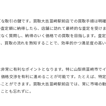
吉韮崎駅前店のオンライン査定で透明性の高い取引を実現
る
定の透明性を確保するステップ
正な査定を受けるためのポイント
ズな取引の鍵です。買取大吉韮崎駅前店での買取手順は明
頼のおける査定員の選び方
の査定額に納得したら、店舗に訪れて最終的な査定を受け
慮なく質問し、納得のいく価格での買取を目指します。査
定結果に納得するためのアドバイス
に、買取の流れを熟知することで、効率的かつ満足度の高い
定のフィードバックを受け取る方法
心して取引できるサポート体制
きる買取業者選びのポイントとは？地元での評判を活用す
は非常に有利なポイントとなります。特に山梨県韮崎市で
元の評判をチェックする方法
、価格交渉を有利に進めることが可能です。たとえば、特
コミの信頼性を見極める
ることができます。買取大吉韮崎駅前店では、常に市場の
判の良い業者の特徴
ることも忘れずに。
頼性を確認するための訪問ポイント
取業者の実績を評価する基準