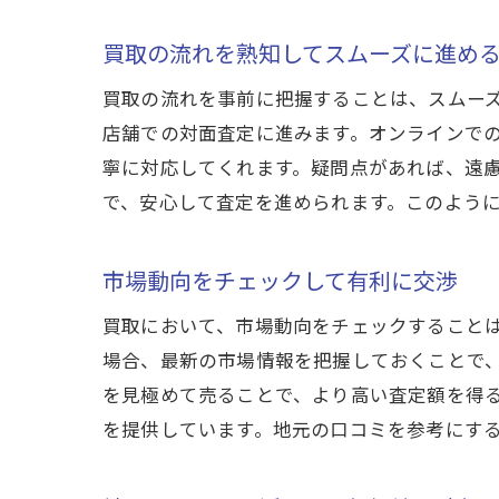
買取大
買取の流れを熟知してスムーズに進め
査
公
買取の流れを事前に把握することは、スムー
信
店舗での対面査定に進みます。オンラインで
寧に対応してくれます。疑問点があれば、遠
査
で、安心して査定を進められます。このよう
査
安
市場動向をチェックして有利に交渉
信頼で
買取において、市場動向をチェックすること
地
場合、最新の市場情報を把握しておくことで
口
を見極めて売ることで、より高い査定額を得
評
を提供しています。地元の口コミを参考にす
信
買