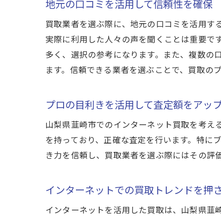
地元の口コミを活用して信頼性を確保
評
買取業者を選ぶ際に、地元の口コミを活用す
インタ
実際に利用した人々の声を聞くことは重要で
口
多く、選択の参考になります。また、複数の
口
ます。信頼できる業者を選ぶことで、買取の
ポ
ネ
プロの目利きを活用して査定額をアッ
イ
山梨県韮崎市でのインターネット買取を考え
口
を持っており、正確な査定を行います。特に
複数の
き力を信頼し、買取業者を選ぶ際にはその評
複
査
インターネットでの買取トレンドを押
効
インターネットを活用した買取は、山梨県韮
納