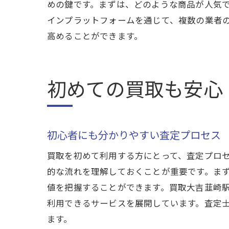
めの鍵です。まずは、どのような商品が人気
査
インプラットフォームを通じて、複数の業者
最
高めることができます。
買取で
信
初めての買取も安心
買
ト
業
初心者にも分かりやすい査定プロセス
買
買取を初めて利用する方にとって、査定プロ
安
的な流れを理解しておくことが重要です。ま
インタ
値を把握することができます。買取大吉韮崎
初
利用できるサービスを展開しています。査定
イ
ます。
買