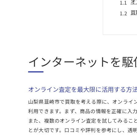
オ
買
市
地
プ
イ
インターネットを駆
初めて
初
必
オンライン査定を最大限に活用する方
オ
山梨県韮崎市で買取を考える際に、オンライ
ト
利用できます。まず、商品の情報を正確に入
地
また、複数のオンライン査定を試してみるこ
とが大切です。口コミや評判を参考にし、透
初