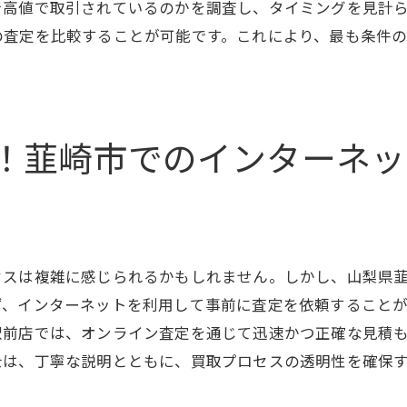
で高値で取引されているのかを調査し、タイミングを見計
定結果に応じた対応の仕方
の査定を比較することが可能です。これにより、最も条件
適な買取業者を選ぶための基準
失敗しないために！韮崎市の信頼性ある業者の見極め方
頼できる業者の見つけ方
！韮崎市でのインターネッ
取契約時の注意事項
ラブル時の対処法
者の信頼を確認する質問集
取プロセスの透明性を確保する方法
セスは複雑に感じられるかもしれません。しかし、山梨県
全に取引を進めるための心構え
ず、インターネットを利用して事前に査定を依頼すること
ーネット買取を最大限に活用するためのステップバイステ
駅前店では、オンライン査定を通じて迅速かつ正確な見積
めてのオンライン査定手順
士は、丁寧な説明とともに、買取プロセスの透明性を確保
ンターネットでの効率的な情報収集法
取契約の進め方と確認項目