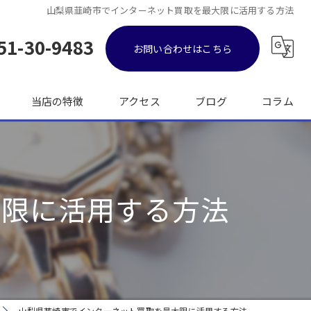
山梨県韮崎市でインターネット買取を最大限に活用する方法
51-30-9483
お問い合わせはこちら
当店の特徴
アクセス
ブログ
コラム
金
ブランド品
大限に活用する方法
バッグ
時計
出張
山梨県韮崎市でインターネット買取を最大限に活用する方法