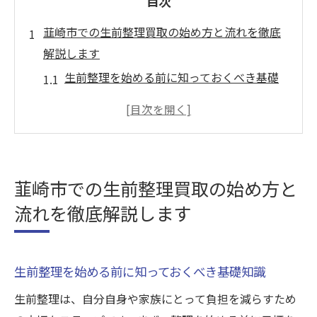
目次
韮崎市での生前整理買取の始め方と流れを徹底
解説します
生前整理を始める前に知っておくべき基礎
知識
効率的な生前整理のステップバイステップ
ガイド
家庭内での面倒な整理を簡単にする方法
韮崎市での生前整理買取の始め方と
買取業者の選び方と信頼できるパートナー
流れを徹底解説します
の見極め方
査定の流れと事前準備の重要性
買取大吉のサポートを活用した安心整理
生前整理を始める前に知っておくべき基礎知識
プロのサポートを受けた遺品整理で大切な思い
生前整理は、自分自身や家族にとって負担を減らすため
出を守る