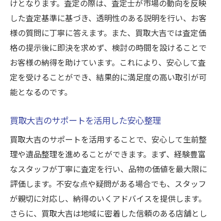
けとなります。査定の際は、査定士が市場の動向を反映
初めての生前整理に役立つアドバイス
した査定基準に基づき、透明性のある説明を行い、お客
買取の流れを理解するためのQ&A
様の質問に丁寧に答えます。また、買取大吉では査定価
格の提示後に即決を求めず、検討の時間を設けることで
買取大吉のガイドを活用した不安解消法
お客様の納得を助けています。これにより、安心して査
思い出の品を賢く買取に出すためのステップと
定を受けることができ、結果的に満足度の高い取引が可
注意点
能となるのです。
思い出の品を手放す時の心理的準備
買取査定で抑えておくべき重要なステップ
買取大吉のサポートを活用した安心整理
注意が必要な品物の保管方法とその理由
買取大吉のサポートを活用することで、安心して生前整
買取価格に影響する要因とその対策
理や遺品整理を進めることができます。まず、経験豊富
感情に流されずに賢く判断するコツ
なスタッフが丁寧に査定を行い、品物の価値を最大限に
買取大吉のサポートを受けた安心の売却プ
評価します。不安な点や疑問がある場合でも、スタッフ
ロセス
が親切に対応し、納得のいくアドバイスを提供します。
さらに、買取大吉は地域に密着した信頼のある店舗とし