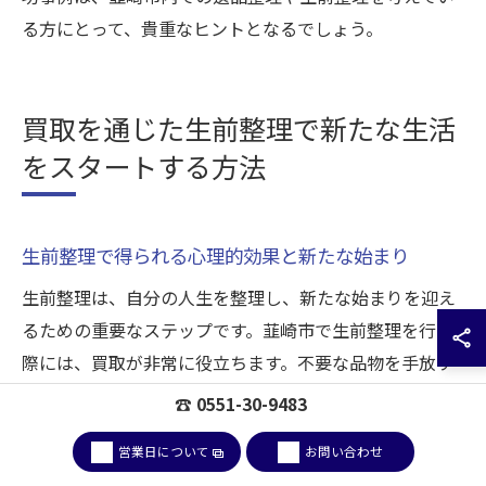
る方にとって、貴重なヒントとなるでしょう。
買取を通じた生前整理で新たな生活
をスタートする方法
生前整理で得られる心理的効果と新たな始まり
生前整理は、自分の人生を整理し、新たな始まりを迎え
るための重要なステップです。韮崎市で生前整理を行う
際には、買取が非常に役立ちます。不要な品物を手放す
ことで、心の中にスペースが生まれ、未来に向けて前向
☎ 0551-30-9483
きな気持ちを育むことができます。特に高齢者にとって
営業日について
お問い合わせ
は、自分が大切にしてきた物品に対する愛着や思い出を