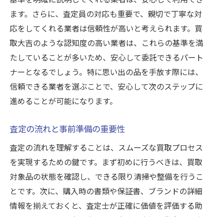
まり
ます。さらに、査定員の対応も重要で、親切で丁寧な対
買取を通じたリサイクルで環境に優しい生
応をしてくれる業者は信頼性が高いと考えられます。買
活を実現
取大吉のような認知度の高い業者は、これらの基準を満
不要品の価値を最大化する買取戦略
たしていることが多いため、安心して委託できるパート
ナーとなるでしょう。特に思い出の品を手放す際には、
生前整理をきっかけにした生活改善のヒン
信頼できる業者を選ぶことで、安心して次のステップに
ト
進めることが可能になります。
思い出の品を新たな形で生かす方法
買取大吉のサポートによるスムーズな移行
査定の流れと事前準備の重要性
生前整理のよくある質問を解決する買取大吉の
査定の流れを理解することは、スムーズな買取プロセス
便利ガイド
を実現するための鍵です。まず初めに行うべきは、買取
生前整理に関する基本的な疑問とその解決
対象品の状態を確認し、できる限り清掃や整備を行うこ
法
とです。次に、購入時の書類や保証書、ブランドの詳細
買取に関するよくある誤解とその真実
情報を揃えておくと、査定士が正確に価値を評価する助
生前整理にあたっての法律面での注意事項