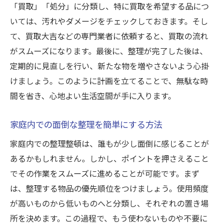
「買取」「処分」に分類し、特に買取を希望する品につ
大量の品物を効率的に整理するコツ
いては、汚れやダメージをチェックしておきます。そし
ブランド品や専門品の買取で押さえておく
て、買取大吉などの専門業者に依頼すると、買取の流れ
べきポイント
がスムーズになります。最後に、整理が完了した後は、
地域に密着した安心の出張サービスを利用
定期的に見直しを行い、新たな物を増やさないよう心掛
する
けましょう。このように計画を立てることで、無駄な時
買取大吉の出張サービスの成功事例
間を省き、心地よい生活空間が手に入ります。
買取における査定のポイントとその重要性につ
家庭内での面倒な整理を簡単にする方法
いて
高価買取を目指すための査定ポイント
家庭内での整理整頓は、誰もが少し面倒に感じることが
あるかもしれません。しかし、ポイントを押さえること
査定前にできる簡単な準備とチェックリス
でその作業をスムーズに進めることが可能です。まず
ト
は、整理する物品の優先順位をつけましょう。使用頻度
査定で重視される品物の条件と特徴
が高いものから低いものへと分類し、それぞれの置き場
買取価格を左右する重要な要素を知る
所を決めます。この過程で、もう使わないものや不要に