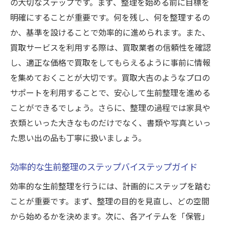
の大切なステップです。まず、整理を始める前に目標を
遺品整理の心理的負担を軽減する方法
明確にすることが重要です。何を残し、何を整理するの
プロフェッショナルによる遺品整理のメリ
か、基準を設けることで効率的に進められます。また、
ット
買取サービスを利用する際は、買取業者の信頼性を確認
思い出の品を適切に整理するためのポイン
し、適正な価格で買取をしてもらえるように事前に情報
ト
を集めておくことが大切です。買取大吉のようなプロの
遺品整理における感情的な課題とその対処
サポートを利用することで、安心して生前整理を進める
法
ことができるでしょう。さらに、整理の過程では家具や
衣類といった大きなものだけでなく、書類や写真といっ
遺族の意向を尊重した整理の進め方
た思い出の品も丁寧に扱いましょう。
買取大吉が提供する信頼の遺品整理サービ
ス
効率的な生前整理のステップバイステップガイド
買取大吉の出張サービスで効率的に生前整理を
効率的な生前整理を行うには、計画的にステップを踏む
進めよう
ことが重要です。まず、整理の目的を見直し、どの空間
出張サービスの利用で時間と労力を節約
から始めるかを決めます。次に、各アイテムを「保管」
自宅での査定の流れとその利便性