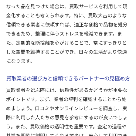
プロの査定士による公正な評価のプロセス
なった品を見つけた場合は、買取サービスを利用して現
買取大吉の査定基準と信頼性の確保
金化することも考えられます。特に、買取大吉のような
韮崎市での遺品整理買取の成功事例とその体験
信頼できる業者に依頼すれば、適正な価格で品物を処分
談
できるため、整理に伴うストレスを軽減できます。ま
成功事例から学ぶ遺品整理のポイント
た、定期的な断捨離を心がけることで、常にすっきりと
した空間を維持することができ、日々の生活がより快適
実際の体験談に基づいた遺品整理の進め方
になります。
思い出の品を価値ある形で次世代へ繋げる
方法
買取業者の選び方と信頼できるパートナーの見極め方
成功した遺品整理の共通点と背景
買取業者を選ぶ際には、信頼性があるかどうかが重要な
遺品整理後の家族の心の変化とその影響
ポイントです。まず、業者の評判を確認することから始
買取大吉がサポートした成功事例の裏側
めましょう。口コミやオンラインレビューを調査し、実
買取を通じた生前整理で新たな生活をスタート
際に利用した人たちの意見を参考にするのが良いでしょ
する方法
う。また、買取価格の透明性も重要です。査定の過程や
生前整理で得られる心理的効果と新たな始
基準を明確に説明してくれる業者は、安心して利用でき