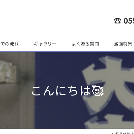
☎ 05
までの流れ
ギャラリー
よくある質問
漫画特集
こんにちは🥰
山梨県韮崎市