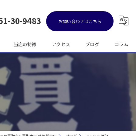
51-30-9483
お問い合わせはこちら
当店の特徴
アクセス
ブログ
コラム
金
ブランド品
バッグ
時計
出張
のお買取なら買取大吉 韮崎駅前店
ブログ
こんにちは🥰