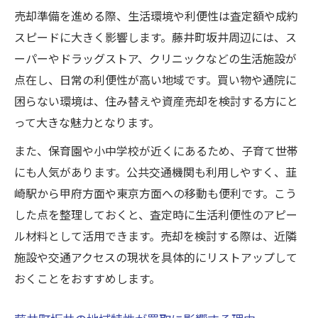
買取相談時に役立つ藤井町坂井の特産品情
売却準備を進める際、生活環境や利便性は査定額や成約
報
スピードに大きく影響します。藤井町坂井周辺には、ス
地域の名物が売却エリアの印象を左右する
ーパーやドラッグストア、クリニックなどの生活施設が
理由
点在し、日常の利便性が高い地域です。買い物や通院に
ご当地グルメが買取市場にもたらす影響
困らない環境は、住み替えや資産売却を検討する方にと
藤井町坂井の特産品で地域価値を再発見
って大きな魅力となります。
特産品を知ることで買取準備がスムーズに
また、保育園や小中学校が近くにあるため、子育て世帯
郵便番号・住所確認が買取前の重要ポイント
にも人気があります。公共交通機関も利用しやすく、韮
買取手続き前に必須の住所表記確認法
崎駅から甲府方面や東京方面への移動も便利です。こう
した点を整理しておくと、査定時に生活利便性のアピー
売却準備で郵便番号の正確さが重要な理由
ル材料として活用できます。売却を検討する際は、近隣
藤井町坂井周辺の郵便番号検索のコツ
施設や交通アクセスの現状を具体的にリストアップして
買取契約時に役立つ住所確認のチェック項
おくことをおすすめします。
目
郵便番号ミスを防ぐポイントを徹底解説