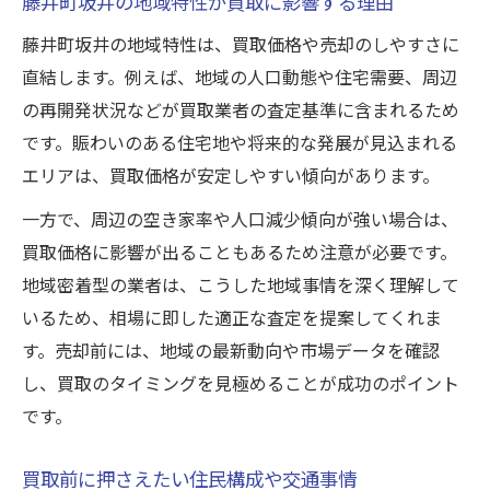
藤井町坂井の地域特性が買取に影響する理由
藤井町坂井で買取準備をスムーズに進める秘訣
藤井町坂井の地域特性は、買取価格や売却のしやすさに
買取を円滑に進めるための事前準備法
直結します。例えば、地域の人口動態や住宅需要、周辺
売却成功のために押さえたい地域情報活用
の再開発状況などが買取業者の査定基準に含まれるため
術
です。賑わいのある住宅地や将来的な発展が見込まれる
藤井町坂井での買取準備に役立つチェック
エリアは、買取価格が安定しやすい傾向があります。
リスト
一方で、周辺の空き家率や人口減少傾向が強い場合は、
現地調査が買取手続きを後押しする理由
買取価格に影響が出ることもあるため注意が必要です。
失敗しない買取のための情報収集ポイント
地域密着型の業者は、こうした地域事情を深く理解して
いるため、相場に即した適正な査定を提案してくれま
す。売却前には、地域の最新動向や市場データを確認
し、買取のタイミングを見極めることが成功のポイント
です。
買取前に押さえたい住民構成や交通事情