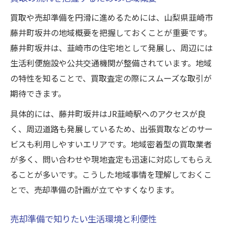
影響
買取や売却準備を円滑に進めるためには、山梨県韮崎市
買取時に注目したい藤井町坂井の地域性
藤井町坂井の地域概要を把握しておくことが重要です。
安心して売却を進めるための地域理解
藤井町坂井は、韮崎市の住宅地として発展し、周辺には
生活利便施設や公共交通機関が整備されています。地域
藤井町坂井周辺で注目すべき生活利便性とは
の特性を知ることで、買取査定の際にスムーズな取引が
買取を有利にする藤井町坂井の交通アクセ
期待できます。
ス
売却準備に欠かせない生活インフラの充実
具体的には、藤井町坂井はJR韮崎駅へのアクセスが良
度
く、周辺道路も発展しているため、出張買取などのサー
ビスも利用しやすいエリアです。地域密着型の買取業者
周辺施設の利便性が買取判断に役立つ理由
が多く、問い合わせや現地査定も迅速に対応してもらえ
藤井町坂井の公共サービスが売却に与える
ることが多いです。こうした地域事情を理解しておくこ
影響
とで、売却準備の計画が立てやすくなります。
生活環境が買取の査定に与えるポイント
特産品や名物紹介から見る地域の魅力発見
売却準備で知りたい生活環境と利便性