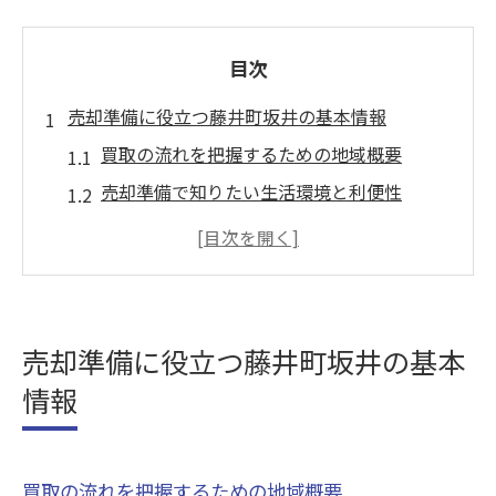
目次
売却準備に役立つ藤井町坂井の基本情報
買取の流れを把握するための地域概要
売却準備で知りたい生活環境と利便性
藤井町坂井の地域特性が買取に影響する理
由
買取前に押さえたい住民構成や交通事情
藤井町坂井の歴史が売却判断に役立つ場面
売却準備に役立つ藤井町坂井の基本
ご当地特色を知れば買取も安心に進む理由
情報
地域独自の文化が買取に与える安心感
藤井町坂井の特色が売却準備を支える要素
地元のイベントや行事が買取市場に与える
買取の流れを把握するための地域概要