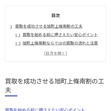
目次
買取を成功させる旭町上條南割の工夫
買取を始める前に押さえたい安心ポイント
旭町上條南割ならではの買取の流れと注意
点
先輩の体験談に学ぶ買取のコツと落とし穴
買取で後悔しないための事前準備を徹底解
説
買取を成功させる旭町上條南割の工
地域密着型の買取で期待できるメリットと
夫
は
先輩に学ぶ韮崎市旭町上條南割の安心取引
先輩が語る買取体験とその成功ポイント
買取を始める前に押さえたい安心ポイント