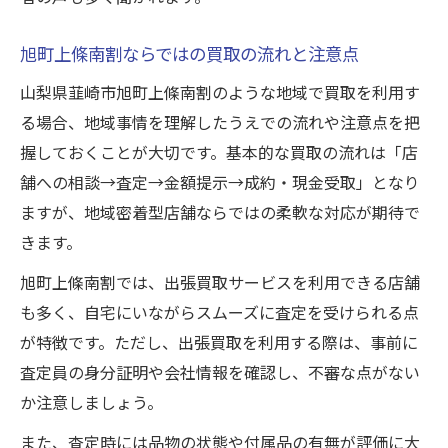
不安を解消できる買取相談の活用術
買取でよくある疑問に先輩が答えます
旭町上條南割ならではの買取の流れと注意点
安心を得るための事前準備と心構え
山梨県韮崎市旭町上條南割のような地域で買取を利用す
地域の声と実体験が導く納得の買取方法
る場合、地域事情を理解したうえでの流れや注意点を把
地元住民の実体験から学ぶ買取の極意
握しておくことが大切です。基本的な買取の流れは「店
舗への相談→査定→金額提示→成約・現金受取」となり
納得できる買取を実現する手順とは
ますが、地域密着型店舗ならではの柔軟な対応が期待で
実際に役立つ買取のアドバイスを紹介
きます。
周囲の声を参考にした買取業者選び術
旭町上條南割では、出張買取サービスを利用できる店舗
買取をスムーズに進めるためのポイント
も多く、自宅にいながらスムーズに査定を受けられる点
山梨県韮崎市で得する買取の極意まとめ
が特徴です。ただし、出張買取を利用する際は、事前に
賢く買取を進めるための総まとめ
査定員の身分証明や会社情報を確認し、不審な点がない
先輩の意見が活きる買取成功の秘訣
か注意しましょう。
山梨県韮崎市で安心できる買取手法
また、査定時には品物の状態や付属品の有無が評価に大