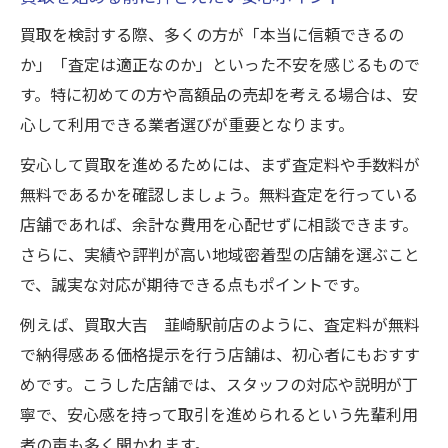
安心できる買取業者を見極めるチェック法
買取を検討する際、多くの方が「本当に信頼できるの
買取時に気をつけたいトラブル回避の心得
か」「査定は適正なのか」といった不安を感じるもので
地元先輩の意見を活かした買取の進め方
す。特に初めての方や高額品の売却を考える場合は、安
買取後のフォローでも安心な取引体験談
心して利用できる業者選びが重要となります。
旭町上條南割で買取に迷った時のポイント集
安心して買取を進めるためには、まず査定料や手数料が
買取を迷ったとき役立つ先輩のアドバイス
無料であるかを確認しましょう。無料査定を行っている
査定前に確認したい買取の基本的な流れ
店舗であれば、余計な費用を心配せずに相談できます。
さらに、実績や評判が高い地域密着型の店舗を選ぶこと
買取業者選びで大切な比較ポイントとは
で、誠実な対応が期待できる点もポイントです。
安心して買取するための事前質問リスト
例えば、買取大吉 韮崎駅前店のように、査定料が無料
買取に関する不安を減らすための注意点
で納得感ある価格提示を行う店舗は、初心者にもおすす
リアルな意見から紐解く買取の不安解消法
めです。こうした店舗では、スタッフの対応や説明が丁
買取の不安を先輩の意見で解消する方法
寧で、安心感を持って取引を進められるという先輩利用
実際の買取トラブル事例と回避ポイント
者の声も多く聞かれます。