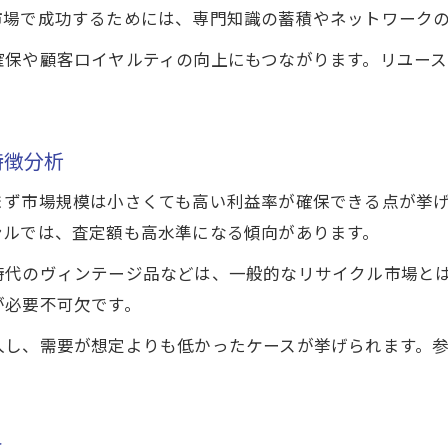
市場拡大で進化する買取ビジネスの最新動向
市場で成功するためには、専門知識の蓄積やネットワーク
買取業界の勢力図と今後の展望を考察
確保や顧客ロイヤルティの向上にもつながります。リユー
リユース市場成長が買取に与える影響
。
新しい買取モデルが市場拡大で生まれる理由
買取ビジネスの仕組みと多様化する売り先
特徴分析
利益率向上を狙うならニッチな買取分野
まず市場規模は小さくても高い利益率が確保できる点が挙
ニッチな買取で高利益率を実現する方法
ンルでは、査定額も高水準になる傾向があります。
買取ビジネスが儲かる理由と仕組みに迫る
時代のヴィンテージ品などは、一般的なリサイクル市場と
査定スキルが影響する買取分野の利益率
が必要不可欠です。
買取で失敗しないための利益確保ポイント
入し、需要が想定よりも低かったケースが挙げられます。
利益率UPに貢献する買取分野の選定基準
リユース市場2025年の買取成長予測
リユース市場拡大と買取ビジネスの将来性
は