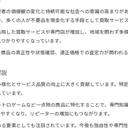
2025年買取業界で起こる成長要因を解説
費者の価値観の変化と持続可能な社会への意識の高まりが
買取ビジネスの市場規模予測と今後の展望
り、多くの人が不要品を現金化する手段として買取サービ
買取専門店が選ぶべき成長分野とは
活用した買取サービスや専門店が増加し、地域を問わず多
買取市場の拡大に伴う新たなビジネスチャンス
見つかりやすくなっています。
買取業者が儲かる仕組みを徹底解説
。商品の真正性や状態確認、適正価格での査定力が問われ
買取業者が利益を出すビジネスモデルの全貌
買取の仕組みと売り先選定のポイント
解説
安く買い高く売る買取業者の利益構造とは
多様化とサービス品質の向上に大きく貢献しています。特
買取業界の理想的な利益率を目指す方法
しています。
買取ビジネスで安定収益を得る運営の工夫
レトロゲームなど一点物の商品に特化することで、専門知
しやすくなり、リピーターの増加にもつながります。
める要素としても注目されています。今後も独自性や専門