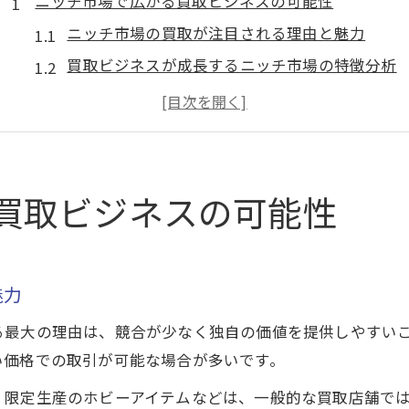
ニッチ市場で広がる買取ビジネスの可能性
ニッチ市場の買取が注目される理由と魅力
買取ビジネスが成長するニッチ市場の特徴分析
リユース市場で買取が拡大する背景とは
買取業界でニッチ市場が果たす役割を解説
買取ビジネス参入で押さえるべき市場動向
今注目の買取ニッチ市場戦略とは何か
買取ビジネスの可能性
買取で成功するニッチ市場戦略の基礎知識
買取ビジネスの競合を避ける戦略的アプローチ
市場拡大に適した買取ニッチ分野の選び方
魅力
買取業界で注目される最新の戦略ポイント
る最大の理由は、競合が少なく独自の価値を提供しやすい
ニッチ市場開拓で失敗を防ぐ実践的な買取戦略
い価格での取引が可能な場合が多いです。
市場拡大が導く買取ビジネスの新展開
、限定生産のホビーアイテムなどは、一般的な買取店舗で