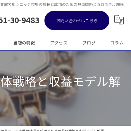
買取で狙うニッチ市場の成長と成功のための具体戦略と収益モデル解説
51-30-9483
お問い合わせはこちら
当店の特徴
アクセス
ブログ
コラム
金
具体戦略と収益モデル解
ブランド品
バッグ
時計
出張
で狙うニッチ市場の成長と成功のための具体戦略と収益モデル解説