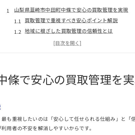
山梨県韮崎市中田町中條で安心の買取管理を実現
買取管理で重視すべき安心ポイント解説
地域に根ざした買取管理の信頼性とは
買取の流れを知り安心を実感する方法
円滑な買取管理のための事前準備とは
買取後も安心できる管理のサポート体制
買取を検討するなら地域特性を活かす方法も
中條で安心の買取管理を実
地域特性を活かした買取の進め方の工夫
山梨県韮崎市で買取管理が選ばれる理由
地域に合った買取管理のメリット解説
説
買取管理を円滑にする地域サポート活用
、最も重視したいのは「安心して任せられる仕組み」と「
地元ならではの買取管理情報の集め方
が利用者の不安を解消しやすいからです。