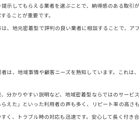
初めての方でもわかる買取管理の基本と流れ
り提示してもらえる業者を選ぶことで、納得感のある取引
買取管理の基礎知識と進行手順を解説
認することが重要です。
初めての買取も安心できる管理のコツ
方は、地元密着型で評判の良い業者に相談することで、ア
買取管理で押さえておくべき要点まとめ
はじめての買取で失敗しないポイント
スムーズな買取管理を叶える流れとは
不安を解消する安全な買取進行のコツとは
業者は、地域事情や顧客ニーズを熟知しています。これは
買取管理で不安を抱えないための対策
安全な買取管理のための注意事項とは
整、分かりやすい説明など、地域密着型ならではのサービ
取引で安心感を得るための買取管理術
もらえた」といった利用者の声も多く、リピート率の高さ
トラブル防止へ導く買取管理の秘訣
やすく、トラブル時の対応も迅速です。安心して長く付き
安心できる買取の進め方と管理の工夫
信頼できるサポートで買取を円滑に進めるには