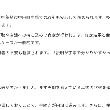
信頼のある買取管理サポートの選び方
サポート体制が充実した買取管理の強み
梨県韮崎市中田町中條での取引も安心して進められます。
相談しやすい買取管理サービスの特徴
します。
困った時に頼れる買取管理のサポート例
買取や店舗への持ち込みで査定が行われます。査定結果と
安心して買取管理を進めるサポート活用
るケースが一般的です。
地域事情を踏まえた納得の管理ポイント解説
用者の不安も軽減されます。「説明が丁寧で分かりやすか
地域事情に合った買取管理の工夫と実践
納得できる買取管理を叶えるポイント集
地元事情を反映した管理方法の考え方
買取管理で知っておきたい地域事情とは
準備が欠かせません。まず売却を考えている品物の状態を
地域独自の管理ポイントをうまく活用
準備しておくことで、手続きが円滑に進みます。さらに、