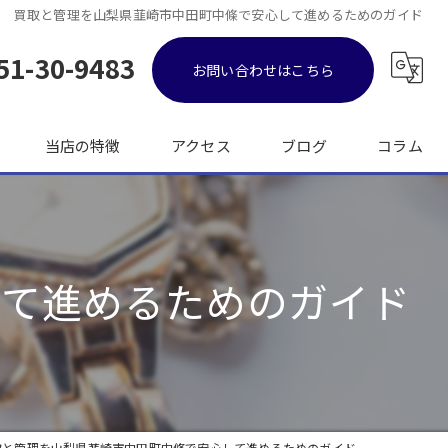
買取と管理を山梨県韮崎市中田町中條で安心して進めるためのガイド
51-30-9483
お問い合わせはこちら
当店の特徴
アクセス
ブログ
コラム
金
ブランド品
して進めるためのガイド
バッグ
時計
出張
取と管理を山梨県韮崎市中田町中條で安心して進めるためのガイド