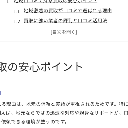
地域口コミで探る買取の安心ポイント
地域密着の買取が口コミで選ばれる理由
買取に強い業者の評判と口コミ活用法
買取口コミから見える安心できる特徴
初めてでも安心な買取の体験談を紹介
買取実績が信頼につながる仕組みとは
安心な買取を選ぶための口コミ比較術
取の安心ポイント
実績を重視するなら買取体験談が役立つ理由
買取の実績体験談が信頼獲得に役立つ
実績豊富な買取業者の選び方を解説
由
買取体験談から学ぶ安心売却の秘訣
れる理由は、地元の信頼と実績が重視されるためです。特
リアルな買取体験談が選択の決め手に
例えば、地元ならではの迅速な対応や親身なサポートが、
買取実績の裏付けとなる口コミの重要性
を依頼できる環境が整うのです。