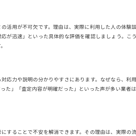
体験談でわかる買取業者の対応力と満足度
買取の不安を解消する口コミ活用法
買取時の不安を口コミで解消する方法
ミの活用が不可欠です。理由は、実際に利用した人の体験
口コミを活用した買取業者選びのコツ
対応が迅速」といった具体的な評価を確認しましょう。こ
買取に迷った時は利用者の声がヒントに
す。
実績口コミで分かる買取の注意点と対策
口コミ比較で安心できる買取先を見極める
買取前の疑問は口コミ活用で解決できる
る対応力や説明の分かりやすさにあります。なぜなら、利
韮崎市穂坂町長久保で買取を成功させるコツ
だった」「査定内容が明確だった」といった声が多い業者
買取の成功は実績と口コミの活用が鍵
高評価な買取業者を見極めるための視点
買取の流れを知ってスムーズな売却を実現
口コミで評判の買取業者を選ぶポイント
考にすることで不安を解消できます。その理由は、実際の