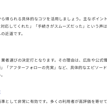
買取の実績情報を正しくチェックするコツ
売却満足度を高める買取業者の選択法
から得られる具体的なコツを活用しましょう。主なポイン
実績を比較して信頼できる買取先を選ぶ
に対応してくれた」「手続きがスムーズだった」という声
納得売却のための買取実績確認ポイント
への近道です。
、業者選びの決定打となります。その理由は、広告や公式
額」「アフターフォローの充実」など、具体的なエピソー
う。
性
基準として非常に有効です。多くの利用者が高評価を寄せ