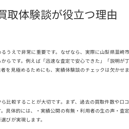
買取実績が豊富な業者の見分け方とは
買取体験談が役立つ理由
買取先選びで重視すべき口コミの内容
後悔しない買取業者選びの実践方法
口コミが導く後悔しない買取の秘訣
後悔しない買取は口コミ情報が決め手
めるうえで非常に重要です。なぜなら、実際に山梨県韮崎
利用者の口コミで学ぶ賢い買取術
るからです。例えば「迅速な査定で安心できた」「説明が
買取失敗を防ぐ口コミの見極め方
業者を見極めるためにも、実績体験談のチェックは欠かせ
納得できる買取を叶える秘訣を解説
口コミから読み取る買取の落とし穴
賢い買取には口コミ活用が欠かせない
から比較することが大切です。まず、過去の買取件数や口
納得の売却を叶えるための実績チェック法
す。具体的には、・実績公開の有無・利用者の生の声・査
買取実績の見方で納得売却を実現する
者選びが実現します。
口コミと実績で安心できる買取を選ぶ