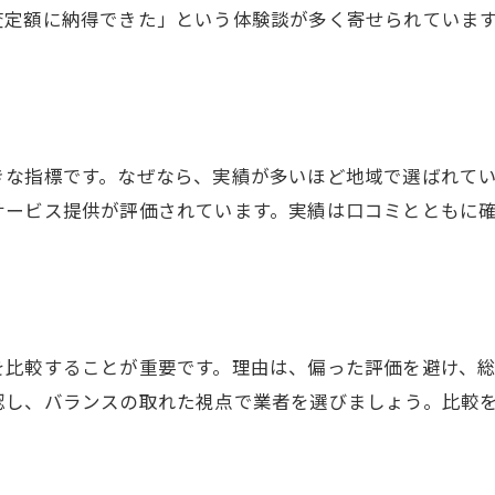
失敗しない買取のための下調べの重要性
査定額に納得できた」という体験談が多く寄せられていま
買取成功の裏にある地元口コミの力とは
売却前に知りたい買取の流れと注意点
買取の流れを知って安心して売却準備
売却時の買取ポイントと注意すべき点
きな指標です。なぜなら、実績が多いほど地域で選ばれて
サービス提供が評価されています。実績は口コミとともに
口コミで学ぶ買取査定の進め方とコツ
買取実績から見える手続きの注意点
初めての買取でも安心できる流れとは
買取の流れを口コミで事前にチェック
信頼できる買取先選びの判断基準とは
を比較することが重要です。理由は、偏った評価を避け、
認し、バランスの取れた視点で業者を選びましょう。比較
信頼できる買取先を選ぶための基準
口コミと実績で判断する買取業者の質
安心して任せられる買取選定のポイント