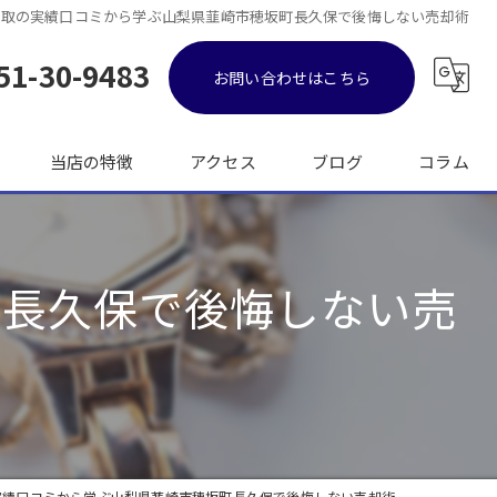
買取の実績口コミから学ぶ山梨県韮崎市穂坂町長久保で後悔しない売却術
51-30-9483
お問い合わせはこちら
当店の特徴
アクセス
ブログ
コラム
金
町長久保で後悔しない売
ブランド品
バッグ
時計
出張
実績口コミから学ぶ山梨県韮崎市穂坂町長久保で後悔しない売却術