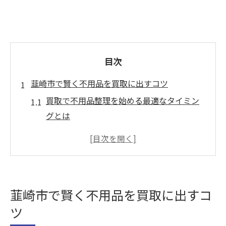
目次
韮崎市で賢く不用品を買取に出すコツ
買取で不用品整理を始める最適なタイミン
グとは
買取活用で手間なくスムーズに片付ける方
法
買取査定前に自宅でできる準備ポイント
買取で高額査定を目指す簡単なコツ
韮崎市で賢く不用品を買取に出すコ
買取利用で信頼できる業者の選び方
ツ
買取サービス比較で納得の売却体験へ