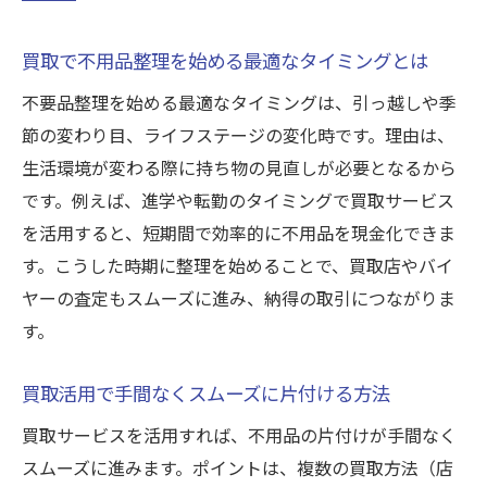
高価買取を目指すならバイヤー選びが鍵
買取で高額を狙うバイヤー選びのコツ
買取で不用品整理を始める最適なタイミングとは
買取バイヤーの専門性を見極めるポイント
不要品整理を始める最適なタイミングは、引っ越しや季
買取経験者が語るバイヤー比較の重要性
節の変わり目、ライフステージの変化時です。理由は、
買取バイヤーの口コミや評判を活用しよう
生活環境が変わる際に持ち物の見直しが必要となるから
です。例えば、進学や転勤のタイミングで買取サービス
買取で損しないバイヤーとの交渉術
を活用すると、短期間で効率的に不用品を現金化できま
買取バイヤー利用で満足度を高める方法
す。こうした時期に整理を始めることで、買取店やバイ
ブランド品売却で後悔しないための注意点
ヤーの査定もスムーズに進み、納得の取引につながりま
買取でブランド品を売る前に確認すべき点
す。
買取査定で差が出るブランド品の特徴
買取でブランド価値を最大化するコツ
買取活用で手間なくスムーズに片付ける方法
買取バイヤーの査定基準を知っておこう
買取サービスを活用すれば、不用品の片付けが手間なく
買取後に後悔しないための注意事項まとめ
スムーズに進みます。ポイントは、複数の買取方法（店