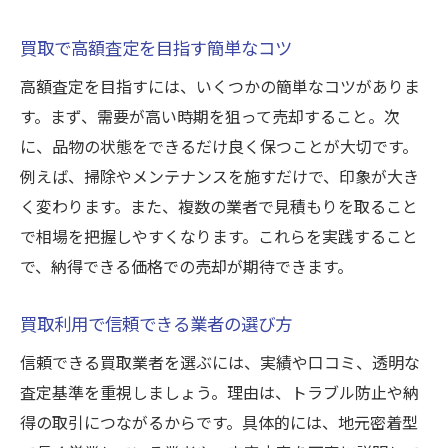
買取サービスの信頼性を見極めるポイント
買取で高額査定を目指す簡単なコツ
買取で遺品整理の負担を軽減するアドバイ
高額査定を目指すには、いくつかの簡単なコツがありま
ス
す。まず、需要が高い時期を狙って売却すること。次
買取業者の対応力が遺品整理に与える影響
に、品物の状態をできるだけ良く保つことが大切です。
買取と遺品整理を両立させるポイント
例えば、掃除やメンテナンスを施すだけで、印象が大き
買取の査定で納得感を得るためのポイント
く変わります。また、複数の業者で見積もりを取ること
買取査定額に納得するための事前準備法
で相場を把握しやすくなります。これらを実践すること
買取で査定基準を理解し安心の売却へ
で、納得できる価格での売却が期待できます。
買取査定で気をつけたいポイントまとめ
買取利用で信頼できる業者の選び方
買取で納得できる説明を受けるための質問
術
信頼できる買取業者を選ぶには、実績や口コミ、透明な
買取業者と査定内容の比較ポイント
査定基準を重視しましょう。理由は、トラブル防止や納
得の取引につながるからです。具体的には、地元密着型
買取後のトラブル回避に役立つ確認事項