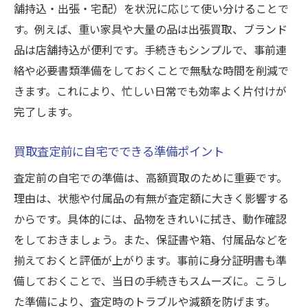
買取で失敗しないブランド品の保管方法
舗持込・出張・宅配）を状況に応じて使い分けることで
す。例えば、重い家具や大量の品は出張買取、ブランド
バイヤー活用で買取額アップを目指そう
品は店舗持込が便利です。手続きもシンプルで、事前連
買取バイヤーの選択が査定額に与える影響
絡や必要書類準備をしておくことで無駄な時間を削減で
買取額アップを狙うためのバイヤー活用術
きます。これにより、忙しい日常でも効率よく片付けが
買取で複数バイヤー比較のメリットとは
完了します。
買取額を引き上げるための交渉ポイント
買取バイヤーの専門アドバイスを受ける方
買取査定前に自宅でできる準備ポイント
法
査定前の自宅での準備は、高額買取のために重要です。
買取でバイヤー選びとタイミングが重要な
理由は、状態や付属品の有無が査定額に大きく影響する
理由
からです。具体的には、品物をきれいに拭き、動作確認
遺品整理時に役立つ買取サービスの選び方
をしておきましょう。また、保証書や箱、付属品などを
買取サービス選びで遺品整理を効率化する
揃えておくと評価が上がります。事前に身分証明書も準
方法
備しておくことで、当日の手続きもスムーズに。こうし
た準備により、査定時のトラブルや減額を防げます。
買取利用で遺品査定を安心して任せるコツ