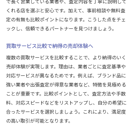
で長く営業している業者や、査定内容を丁寧に説明して
即日対応も可能な出張買取の魅力と注意点
くれる店を選ぶと安心です。加えて、事前相談や無料査
買取で即日対応が選ばれる理由とは
定の有無も比較ポイントになります。こうした点をチェ
買取出張サービスの活用メリットまとめ
ックし、信頼できるパートナーを見つけましょう。
買取で事前連絡がスムーズな査定を生む
買取出張時に気をつけたいポイント
買取サービス比較で納得の売却体験へ
買取サービスの迅速対応が便利な理由
複数の買取サービスを比較することで、より納得のいく
買取出張利用時のトラブル防止策
売却体験が実現します。理由は、業者ごとに査定基準や
安心して買取を依頼するための最終チェック
対応サービスが異なるためです。例えば、ブランド品に
強い業者や出張査定が得意な業者など、特徴を見極める
買取依頼前に確認すべき最終ポイント
ことが重要です。比較ポイントとして、査定方法や手数
買取業者の対応と信頼性を再確認しよう
料、対応スピードなどをリストアップし、自分の希望に
買取書類や手続きのチェックリスト作成法
合ったサービスを選択しましょう。これにより、満足度
買取で安心感を得るための事前相談活用術
の高い取引が可能となります。
買取後のアフターサポートに注目しよう