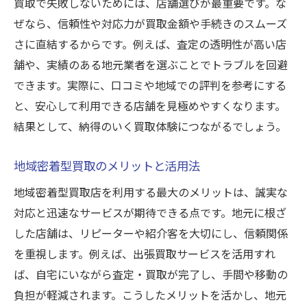
査定額の根拠が分かる買取店選び
買取で失敗しないためには、店舗選びが最重要です。な
ぜなら、信頼性や対応力が買取金額や手続きのスムーズ
トラブルを防ぐための買取チェック項目
さに直結するからです。例えば、査定の透明性が高い店
信頼できる買取を選ぶポイント徹底解説
舗や、実績のある地元業者を選ぶことでトラブルを回避
出張買取サービスの活用術と安心感
できます。実際に、口コミや地域での評判を参考にする
出張買取で得られる手軽さと買取の魅力
と、安心して利用できる店舗を見極めやすくなります。
買取サービスの対応エリア確認の重要性
結果として、納得のいく買取体験につながるでしょう。
出張買取の流れと事前準備のポイント
自宅でも安心できる買取業者の選び方
地域密着型買取のメリットと活用法
査定内容の明確化がもたらす安心感
地域密着型買取店を利用する最大のメリットは、誠実な
時間がない方におすすめの買取活用法
対応と迅速なサービスが期待できる点です。地元に根ざ
した店舗は、リピーターや紹介客を大切にし、信頼関係
査定額を高めるための事前準備ポイント
を重視します。例えば、出張買取サービスを活用すれ
買取前にチェックすべき状態や付属品
ば、自宅にいながら査定・買取が完了し、手間や移動の
査定額アップに有効な掃除と保管方法
負担が軽減されます。こうしたメリットを活かし、地元
事前に知っておきたい買取の流れの理解