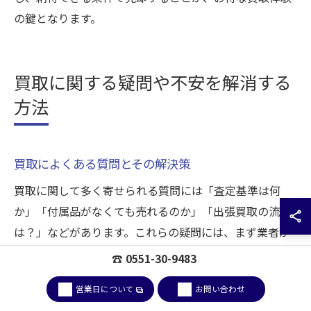
の鍵となります。
買取に関する疑問や不安を解消する
方法
買取によくある質問とその解決策
買取に関して多く寄せられる質問には「査定基準は何
か」「付属品がなくても売れるのか」「出張買取の流れ
は？」などがあります。これらの疑問には、まず業者が
提示する査定ポイントをしっかり確認し、公式なガイド
☎ 0551-30-9483
ラインを参考にすることが重要です。例えば、ブランド
営業日について
お問い合わせ
品や貴金属は状態や付属品の有無が影響しますが、地元