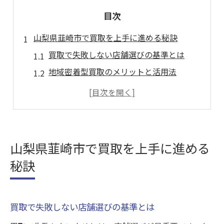
目次
山梨県韮崎市で買取を上手に進める秘訣
買取で失敗しない店舗選びの基準とは
地域密着型買取のメリットと活用法
口コミから見る買取店の安心ポイント
買取大吉などの特徴と選び方のコツ
高価買取を目指すなら知っておきたい事
韮崎市で納得の買取を実現する方法
山梨県韮崎市で買取を上手に進める
信頼を重視する買取の進め方を解説
秘訣
買取サービスの信頼性を見極める方法
身分証明書が必要な理由と注意点
買取で失敗しない店舗選びの基準とは
買取時に安心できる接客対応の特徴