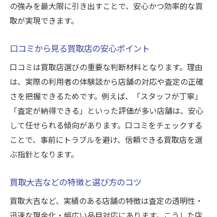
の強みを最大限に引き出すことで、安心かつ効率的な買
高額査定を目指すポイントのまとめ
取が実現できます。
写真や情報整理が買取に与える影響
買取大吉利用時の準備で差がつくコツ
口コミから見る買取店の安心ポイント
初めてでも安心な買取手続きの流れ
口コミは買取店選びの重要な判断材料となります。理由
買取初体験でも安心の手続きステップ
は、実際の利用者の体験談から店舗の対応や査定の正確
さを把握できるためです。例えば、「スタッフが丁寧」
書類や身分証明書の準備ポイント解説
「査定が納得できる」といった評価が多い店舗は、安心
店舗と出張買取の申込方法の違い
して任せられる傾向があります。口コミをチェックする
査定から支払いまでの一連の流れ
ことで、事前にトラブルを避け、信頼できる買取店を選
初めてでも迷わない買取のポイント
ぶ指針となります。
トラブル回避のための確認事項
高く売るために知っておきたい注意点
買取大吉などの特徴と選び方のコツ
買取時期が査定額に与える影響とは
買取大吉など、実績のある店舗の特徴は査定の透明性・
複数の買取店比較で得られるメリット
迅速な現金化・幅広い品目対応にあります。こうした店