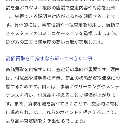
トラブルを避けるための契約内容確認
舗を選ぶコツは、複数の店舗で査定内容や対応を比較
し、納得できる説明や対応があるかを確認することで
安易な即決を避けるべき理由と注意点
す。具体的には、事前相談や一括査定を利用し、信頼で
査定基準を理解して納得の買取を実現
きるスタッフのコミュニケーションを重視しましょう。
高価買取に繋がる交渉術のポイント
選び方の工夫で満足度の高い買取が実現します。
納得できる買取体験を得るヒント集
買取の満足度を高めるコツと注意点
高価買取を目指すなら知っておきたい事
実際の体験談から学ぶ賢い買取活用法
高価買取を目指すには、査定前の準備が重要です。理由
買取後のアフターフォローも要チェック
は、付属品や証明書の有無、商品の状態が買取価格に影
査定の疑問を事前に解消するポイント
響するためです。例えば、事前にクリーニングやメンテ
地域密着型ならではの買取メリット
ナンスを行い、付属品を揃えることで評価が上がりま
す。また、買取相場を調べておくことで、交渉時に有利
納得のいく買取でお得な体験を得る方法
に進められます。これらのポイントを押さえることで、
買取に関する疑問や不安を解消する方法
より高い査定額を引き出せるでしょう。
買取によくある質問とその解決策