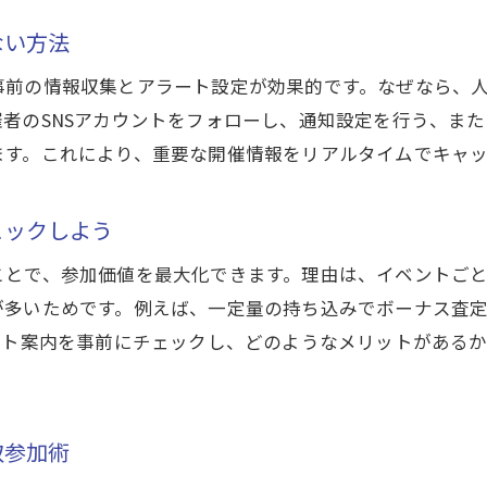
今日の買取イベントで納得の取引を実現しよう
ない方法
北杜市イベント今日の開催で掘り出し物ゲット
事前の情報収集とアラート設定が効果的です。なぜなら、
季節ごとの北杜市買取イベントの魅力とは
者のSNSアカウントをフォローし、通知設定を行う、ま
春の北杜市買取イベントで楽しむポイント
ます。これにより、重要な開催情報をリアルタイムでキャ
秋の北杜市買取イベントが人気の理由
季節ごとの買取イベントで変わる掘り出し物
ェックしよう
北杜市イベントで季節ごとの特典を活用する方法
ことで、参加価値を最大化できます。理由は、イベントご
季節イベントで買取体験をより楽しむコツ
が多いためです。例えば、一定量の持ち込みでボーナス査
北杜市の季節イベントで掘り出し物と買取を満喫
ント案内を事前にチェックし、どのようなメリットがある
明日も楽しめる北杜市の注目買取イベント情報
明日の北杜市買取イベントを先取りチェック
明日開催の買取イベントで準備しておきたいこと
取参加術
北杜市イベント明日の注目ポイントを解説