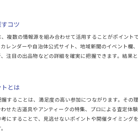
北杜市イベントで買取と出会いを同時に楽しむ方
高価買取を狙うための北杜市イベント活用術
探すコツ
北杜市の買取イベントで高価買取を実現する流れ
買取額アップのためにイベントで注意すべき点
は、複数の情報源を組み合わせて活用することがポイント
北杜市イベントで高価買取を目指すための秘訣
カレンダーや自治体公式サイト、地域新聞のイベント欄、
所、注目の出品物などの詳細を確実に把握できます。結果
買取イベントでプロが教える査定ポイントを学ぶ
高額査定を引き出すためのイベント参加術
北杜市イベントの活用で高価買取を狙う方法
ントとは
今日開催の北杜市イベントで買取体験を満喫
把握することは、満足度の高い参加につながります。その
買取イベント今日の開催情報を見逃さずチェック
合わせた古道具やアンティークの特集、プロによる査定体
今日北杜市で楽しめる買取イベントの魅力とは
参考にすることで、見逃せないポイントや開催タイミング
今日限定の買取イベント特典を活用しよう
す。
北杜市イベント今日のおすすめ買取体験法