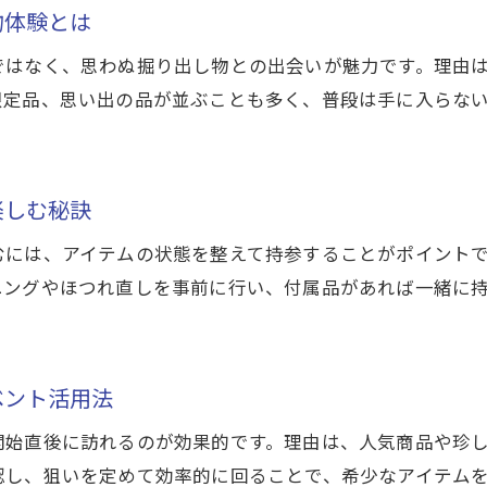
物体験とは
地元イベントで買取と交流を同時に楽しむコツ
ではなく、思わぬ掘り出し物との出会いが魅力です。理由
北杜市買取イベント参加のメリットを整理
限定品、思い出の品が並ぶことも多く、普段は手に入らな
買取イベント体験で得られる満足度とは
北杜市イベントと買取で暮らしを豊かにする提案
楽しむ秘訣
むには、アイテムの状態を整えて持参することがポイント
ニングやほつれ直しを事前に行い、付属品があれば一緒に
ベント活用法
開始直後に訪れるのが効果的です。理由は、人気商品や珍
認し、狙いを定めて効率的に回ることで、希少なアイテム