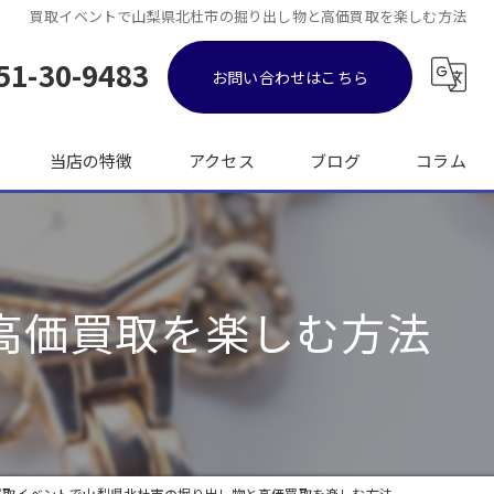
買取イベントで山梨県北杜市の掘り出し物と高価買取を楽しむ方法
51-30-9483
お問い合わせはこちら
当店の特徴
アクセス
ブログ
コラム
金
ブランド品
高価買取を楽しむ方法
バッグ
時計
出張
買取イベントで山梨県北杜市の掘り出し物と高価買取を楽しむ方法