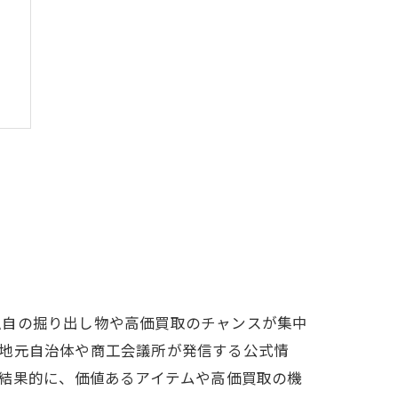
う
独自の掘り出し物や高価買取のチャンスが集中
法
。地元自治体や商工会議所が発信する公式情
。結果的に、価値あるアイテムや高価買取の機