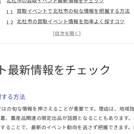
北杜市の買取イベント最新情報をチェック
買取イベントで北杜市の旬な情報を把握する方法
北杜市の買取イベント情報を効率よく探すコツ
最新の買取イベント開催日や注目ポイントとは
北杜市で話題の買取イベントを見逃さない方法
買取イベントの魅力や特典を事前にチェックしよ
北杜市イベント情報を活用した賢い買取参加術
ト最新情報をチェック
掘り出し物探しなら北杜市イベントへ出かけよう
北杜市の買取イベントで掘り出し物と出会うコツ
買取イベント参加で得られる掘り出し物体験とは
握する方法
北杜市イベントで古着や雑貨の買取を楽しむ秘訣
ではの旬な情報を押さえることが重要です。理由は、地域
掘り出し物を見逃さないための買取イベント活用
古着、農産品関連の限定出品が話題となることもあります
買取イベントで地域の魅力と掘り出し物を発見
クすることで、最新のイベント動向を逃さず把握できます