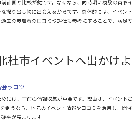
事前計画と比較が鍵です。なぜなら、同時期に複数の買取
明日も楽しめる買取イベントで掘り出し物発見
少な掘り出し物に出会えるからです。具体的には、イベン
北杜市買取イベント明日のおすすめ活用法
、過去の参加者の口コミや評価も参考にすることで、満足
明日のイベントで買取体験をもっと充実させる方
2025年の北杜市イベントで買取を賢く活用
2025年注目の北杜市買取イベント情報を先取り
北杜市イベントへ出かけよ
2025年の買取イベントで得する参加方法とは
北杜市イベント2025年の買取動向を予測しよう
2025年に向けた北杜市買取イベントの魅力
出会うコツ
北杜市イベント2025年の活用法を徹底解説
ためには、事前の情報収集が重要です。理由は、イベント
2025年の買取イベントで掘り出し物を見つける
具を狙うなら、地元のイベント情報や口コミを活用し、開
北杜市イベントを通じた買取の楽しみ方まとめ
る確率が高まります。
買取イベントで北杜市の魅力を再発見する方法
北杜市イベントを活用した買取の楽しみ方まとめ