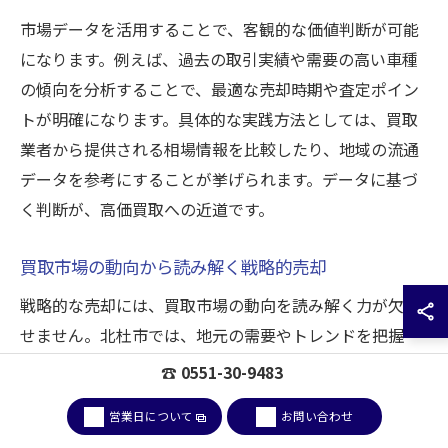
市場データを活用することで、客観的な価値判断が可能
になります。例えば、過去の取引実績や需要の高い車種
の傾向を分析することで、最適な売却時期や査定ポイン
トが明確になります。具体的な実践方法としては、買取
業者から提供される相場情報を比較したり、地域の流通
データを参考にすることが挙げられます。データに基づ
く判断が、高価買取への近道です。
買取市場の動向から読み解く戦略的売却
戦略的な売却には、買取市場の動向を読み解く力が欠か
せません。北杜市では、地元の需要やトレンドを把握
し、強みを活かすことが重要です。例えば、地元で人気
☎ 0551-30-9483
のある車種や季節ごとの価格変動を意識した売却計画を
営業日について
お問い合わせ
立てることで、査定額を最大化できます。こうした戦略