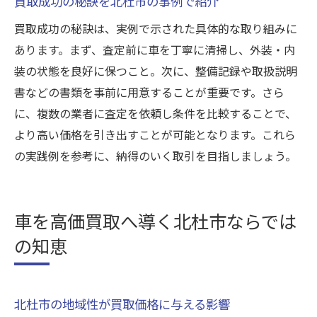
買取成功の秘訣を北杜市の事例で紹介
実例を参考にした買取の最終チェック法
買取成功の秘訣は、実例で示された具体的な取り組みに
買取体験談を基に安心取引を目指す方法
あります。まず、査定前に車を丁寧に清掃し、外装・内
北杜市の買取実例で見る成功パターン
装の状態を良好に保つこと。次に、整備記録や取扱説明
書などの書類を事前に用意することが重要です。さら
に、複数の業者に査定を依頼し条件を比較することで、
より高い価格を引き出すことが可能となります。これら
の実践例を参考に、納得のいく取引を目指しましょう。
車を高価買取へ導く北杜市ならでは
の知恵
北杜市の地域性が買取価格に与える影響