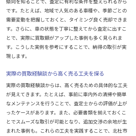
傾向を知ることで、査定に有利な条件を整えられるから
地域性を踏まえた賢い買取方法を紹介
です。たとえば、地域で人気のある車種や、季節ごとの
地域特性を活かした買取成功の秘訣とは
需要変動を把握しておくと、タイミング良く売却できま
北杜市の環境が買取にどう影響するか解説
す。さらに、車の状態を丁寧に整えてから査定に出すこ
地域特性を活かした買取方法の工夫を紹介
とで、実際に買取額がアップした事例も多く見られま
買取成功に導く北杜市独自のポイント分析
す。こうした実例を参考にすることで、納得の取引が実
北杜市の地域特性を買取戦略に活かす方法
現します。
実例に学ぶ北杜市の買取成功パターン
実際の買取経験談から高く売る工夫を探る
環境や文化に着目した買取の進め方
実際の買取経験談からは、高く売るための具体的な工夫
実例から学ぶ北杜市での賢い買取方法
が見えてきます。たとえば、事前に車内外の清掃や簡単
北杜市で賢く買取を進めるための実例紹介
なメンテナンスを行うことで、査定士からの評価が上が
実例を活用した北杜市の買取交渉術とは
ったケースがあります。また、必要書類を揃えておくこ
北杜市の買取体験談に学ぶ成功の秘訣
とでスムーズな取引が可能となり、追加交渉の余地が生
買取実例を基にした交渉の具体的方法
まれた事例も。これらの工夫を実践することで、北杜市