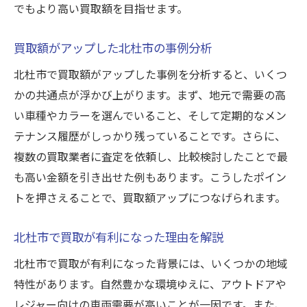
北杜市の事例からみる賢い買取の流れ
でもより高い買取額を目指せます。
納得できる買取へ導くポイントを解説
買取額がアップした北杜市の事例分析
買取現場の声に見る納得査定のポイント
実際の買取現場で重視される査定基準とは
北杜市で買取額がアップした事例を分析すると、いくつ
かの共通点が浮かび上がります。まず、地元で需要の高
買取スタッフが語る納得査定の極意を紹介
い車種やカラーを選んでいること、そして定期的なメン
北杜市の現場経験が活きる査定のポイント
テナンス履歴がしっかり残っていることです。さらに、
買取現場の声から学ぶトラブル回避法
複数の買取業者に査定を依頼し、比較検討したことで最
査定時に役立つ買取現場の実践知識
も高い金額を引き出せた例もあります。こうしたポイン
北杜市の査定における注意点を詳しく解説
トを押さえることで、買取額アップにつなげられます。
高額査定を狙うなら知っておきたい北杜市事情
高額査定を得るための北杜市の最新事情
北杜市で買取が有利になった理由を解説
北杜市の買取市場動向が査定に与える影響
北杜市で買取が有利になった背景には、いくつかの地域
北杜市で高額買取を実現するコツを伝授
特性があります。自然豊かな環境ゆえに、アウトドアや
レジャー向けの車両需要が高いことが一因です。また、
知って得する北杜市の買取情報まとめ