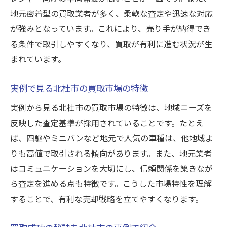
地元密着型の買取業者が多く、柔軟な査定や迅速な対応
査定額を左右する北杜市ならではの要素
が強みとなっています。これにより、売り手が納得でき
北杜市で査定額アップに繋がる準備とは
る条件で取引しやすくなり、買取が有利に進む状況が生
北杜市の買取市場動向とその活用術
まれています。
北杜市の買取市場が今注目される理由
市場動向を押さえた買取のタイミングとは
実例で見る北杜市の買取市場の特徴
北杜市の最新買取傾向を徹底解説
実例から見る北杜市の買取市場の特徴は、地域ニーズを
市場データを活用した買取成功法
反映した査定基準が採用されていることです。たとえ
買取市場の動向から読み解く戦略的売却
ば、四駆やミニバンなど地元で人気の車種は、他地域よ
りも高値で取引される傾向があります。また、地元業者
北杜市の買取市場を賢く活かすコツ
はコミュニケーションを大切にし、信頼関係を築きなが
納得の取引へ導く買取実例まとめ
ら査定を進める点も特徴です。こうした市場特性を理解
北杜市で実践された買取事例の総まとめ
することで、有利な売却戦略を立てやすくなります。
買取実例から学ぶ納得取引の進め方
北杜市で満足できる買取を実現するには