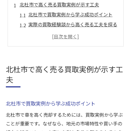
北杜市で高く売る買取実例が示す工夫
北杜市で買取実例から学ぶ成功ポイント
実際の買取経験談から高く売る工夫を探る
買取額がアップした北杜市の事例分析
北杜市で買取が有利になった理由を解説
実例で見る北杜市の買取市場の特徴
買取成功の秘訣を北杜市の事例で紹介
北杜市で高く売る買取実例が示す工
車を高価買取へ導く北杜市ならではの知恵
夫
北杜市の地域性が買取価格に与える影響
地元ならではの買取アップ術を詳しく解説
北杜市で買取実例から学ぶ成功ポイント
北杜市で車を高く売るための知恵を伝授
買取額を左右する北杜市の特有ポイント
北杜市で車を高く売却するためには、買取実例から学ぶ
ことが重要です。なぜなら、地元の市場特性や買い手の
北杜市で高価買取を叶える具体的なコツ