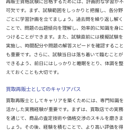
再販士資格試験に合格するためには、計画的な学習が不
買取再販業界での成功例とその秘密
可欠です。まず、試験範囲をしっかりと把握し、各分野
買取再販事業における成長の秘訣
ごとに学習計画を立てましょう。過去問を繰り返し解く
買取再販の未来とビジネスチャンス
ことで、問題の出題傾向を理解し、効率的に知識を身に
買取再販ビジネスでの成功への第一歩
つけることができます。また、試験直前には模擬試験を
実施し、時間配分や問題の解答スピードを確認すること
も重要です。さらに、試験当日は落ち着いて臨むことが
できるよう、前日にはしっかりと睡眠をとり、体調を整
えておくことも大切です。
買取再販士としてのキャリアパス
買取再販士としてキャリアを築くためには、専門知識を
活かした実務経験が重要です。まずは、買取店での実務
を通じて、商品の査定技術や価格交渉のスキルを磨きま
しょう。その後、経験を積むことで、より高い評価を得