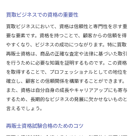
買取再販事業における法的要件
買取ビジネスでの資格の重要性
事業成功のためのリスク管理とは
買取ビジネスにおいて、資格は信頼性と専門性を示す重
買取再販ビジネスでの競争優位性を高める
要な要素です。資格を持つことで、顧客からの信頼を得
買取ビジネスで必要な資格とその取得法
やすくなり、ビジネスの成功につながります。特に買取
買取ビジネスに必要な資格一覧
再販士資格は、商品の正確な査定や法律に基づいた取引
資格取得が買取業界での成功につながる
を行うために必要な知識を証明するものです。この資格
買取ビジネスにおける資格取得の流れ
を取得することで、プロフェッショナルとしての地位を
買取再販士資格の取得に向けた勉強法
確立し、顧客との信頼関係を構築することができます。
また、資格は自分自身の成長やキャリアアップにも寄与
買取ビジネスのプロになるための資格
するため、長期的なビジネスの発展に欠かせないものと
資格取得後の買取ビジネスでの活用法
言えるでしょう。
買取再販とは？ビジネス成功の鍵を探る
買取再販ビジネスの基本概念を解説
再販士資格試験合格のためのコツ
買取再販が成功するための重要要素