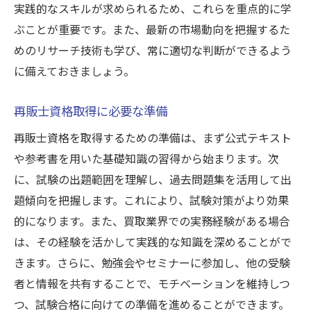
実践的なスキルが求められるため、これらを重点的に学
専門書アカデミーで得られる知識とは
ぶことが重要です。また、最新の市場動向を把握するた
アカデミーでの学びをビジネスに活かす
めのリサーチ技術も学び、常に適切な判断ができるよう
買取再販士としてのキャリアをスタート
に備えておきましょう。
買取再販士としてのキャリアパスを考える
再販士資格取得に必要な準備
再販士としてのスタートアップガイド
再販士資格を取得するための準備は、まず公式テキスト
買取再販ビジネスでの成長戦略
や参考書を用いた基礎知識の習得から始まります。次
再販士としての目標設定と達成方法
に、試験の出題範囲を理解し、過去問題集を活用して出
買取再販士のキャリア展望と可能性
題傾向を把握します。これにより、試験対策がより効果
買取再販士として成功するための心得
的になります。また、買取業界での実務経験がある場合
買取再販事業の要件と成功戦略
は、その経験を活かして実践的な知識を深めることがで
買取再販ビジネスの基本的な要件
きます。さらに、勉強会やセミナーに参加し、他の受験
買取再販事業で成功するための戦略
者と情報を共有することで、モチベーションを維持しつ
つ、試験合格に向けての準備を進めることができます。
買取再販の市場分析と展望