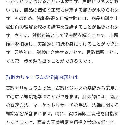
っかりと身につけることが重要です。買取ビジネスにお
買取再販の成功事例を分析する
いては、商品の価値を正確に査定する能力が求められま
買取ビジネスで顧客満足度を高める方法
す。そのため、資格取得を目指す際には、商品知識や市
買取再販の基本と資格取得の流れ
場動向の理解を深める講座を受講することが推奨されま
買取再販ビジネスの基本を解説
す。さらに、試験対策として過去問を解くことで、出題
買取再販士資格の取得ステップ
傾向を把握し、実践的な知識を身につけることができま
買取再販士になるための勉強方法
す。最終的に、試験に合格することで、買取再販士とし
買取再販の資格取得に役立つ情報
ての第一歩を踏み出すことができるのです。
資格取得と買取ビジネスの関係性
買取カリキュラムの学習内容とは
買取再販士に必要なスキルとは
買取カリキュラムでは、買取ビジネスの基礎から応用ま
専門書アカデミーで買取ビジネスを学ぶ利点
で幅広い知識を学ぶことができます。具体的には、商品
専門書アカデミーの特徴とメリット
の査定方法、マーケットリサーチの手法、法律に関する
アカデミーで学ぶ買取ビジネスの実践
知識などが含まれます。特に、買取再販士資格を目指す
専門書アカデミーの信頼性と成果
方にとっては、商品の真贋判定や価格交渉の技術など、
買取ビジネスに役立つアカデミーの講座