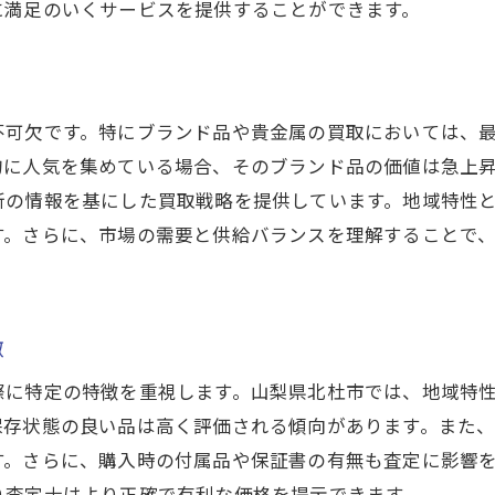
に満足のいくサービスを提供することができます。
高価買取のカギ！買取査定士が教える市場動向の読み方
最新トレンドとその影響
市場動向を予測するための情報源
買取価格を左右する外部要因
不可欠です。特にブランド品や貴金属の買取においては、
的に人気を集めている場合、そのブランド品の価値は急上
過去の市場データを活用する方法
新の情報を基にした買取戦略を提供しています。地域特性
査定士が注視する経済の動き
す。さらに、市場の需要と供給バランスを理解することで
未来の需要を予測するためのヒント
査定士が注意すべきポイントとは？高価買取に必要な視点
商品の状態評価方法の基礎
徴
付属品や保証書の重要性
際に特定の特徴を重視します。山梨県北杜市では、地域特
顧客との信頼関係構築のコツ
保存状態の良い品は高く評価される傾向があります。また
査定における公平性と透明性
す。さらに、購入時の付属品や保証書の有無も査定に影響
市場価値の変動への対応策
り査定士はより正確で有利な価格を提示できます。