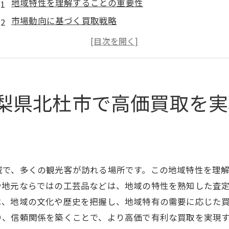
地域特性を理解することの重要性
市場動向に基づく買取戦略
買取査定士が注目するブランド品の特徴
顧客ニーズに応える柔軟な対応
買取時に避けるべき一般的なミス
査定士が共有する成功事例
梨県北杜市で高価買取を実
地域特性を活かした買取査定士の役割と目利き力
山梨県北杜市における市場ニーズの把握
地域特有の価値観を査定に反映させる方法
ブランド品の真価を引き出す査定士の技術
域で、多くの観光客が訪れる場所です。この地域特性を理
地域コミュニティとの信頼関係を築くために
や地元ならではの工芸品などは、地域の特性を熟知した査
地元でのブランド品取引の成功事例
は、地域の文化や歴史を把握し、地域特有の需要に応じた
り、信頼関係を築くことで、より高価で有利な買取を実現
査定士が地域特性を利用するメリット