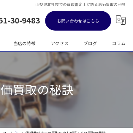
山梨県北杜市での買取査定士が語る高価買取の秘訣
51-30-9483
お問い合わせはこちら
当店の特徴
アクセス
ブログ
コラム
金
ブランド品
高価買取の秘訣
バッグ
時計
出張
コラム
山梨県北杜市での買取査定士が語る高価買取の秘訣