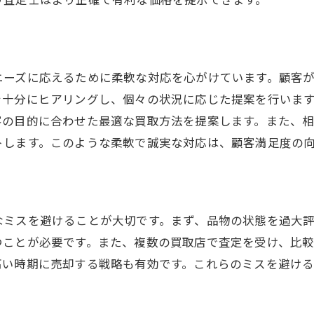
買取プロセスを効率化するためのテクニック
ブランド品の真価を見抜く！査定士のプロ技術
ブランド品の識別方法とその重要性
ニーズに応えるために柔軟な対応を心がけています。顧客
質感やデザインの評価基準
を十分にヒアリングし、個々の状況に応じた提案を行いま
希少性を見極めるための視点
客の目的に合わせた最適な買取方法を提案します。また、
偽物を見分ける査定士の知識
トします。このような柔軟で誠実な対応は、顧客満足度の
トレンドとブランド価値の関係
査定士が培った経験を活かす方法
山梨県北杜市で最も有利に売却するための戦略
なミスを避けることが大切です。まず、品物の状態を過大
最適な売却時期の見極め方
つことが必要です。また、複数の買取店で査定を受け、比
複数査定を活用した価格比較
高い時期に売却する戦略も有効です。これらのミスを避ける
信頼できる買取業者の選び方
交渉力を高めるための準備