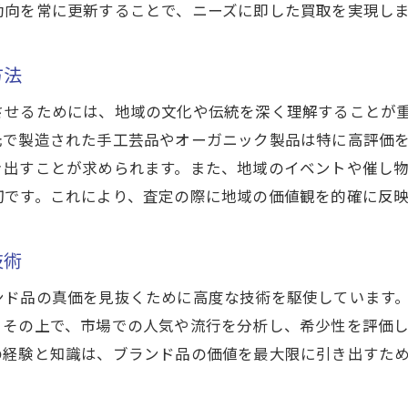
動向を常に更新することで、ニーズに即した買取を実現し
高価買取を実現するための心構え
査定士との効果的なコミュニケーション
方法
売却後のフォローアップの方法
させるためには、地域の文化や伝統を深く理解することが
元で製造された手工芸品やオーガニック製品は特に高評価
き出すことが求められます。また、地域のイベントや催し
切です。これにより、査定の際に地域の価値観を的確に反
技術
ンド品の真価を見抜くために高度な技術を駆使しています
。その上で、市場での人気や流行を分析し、希少性を評価
の経験と知識は、ブランド品の価値を最大限に引き出すた