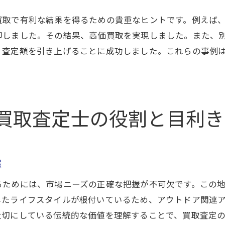
オンラインプラットフォームの活用
買取で有利な結果を得るための貴重なヒントです。例えば
売却後のアフターサービスの重要性
却しました。その結果、高価買取を実現しました。また、
査定士が語る買取査定の裏側！高価査定の実現方法
、査定額を引き上げることに成功しました。これらの事例
査定プロセスの詳細とその透明性
専門的な知識がもたらす利点
査定士が直面する一般的な挑戦
買取査定士の役割と目利き
高価査定を実現するための努力
査定士の誠実さとその価値
査定結果に影響を与える要素
握
買取査定士が提案する高価買取を目指すための具体的アド
るためには、市場ニーズの正確な把握が不可欠です。この
査定前の商品の準備方法
したライフスタイルが根付いているため、アウトドア関連
査定時に質問すべき重要事項
大切にしている伝統的な価値を理解することで、買取査定
顧客が知っておくべき市場知識