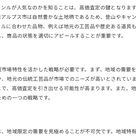
ャンルが人気なのかを知ることは、高価査定の鍵となりま
ケーススタディで見る査定のコツ
南アルプス市は自然豊かな土地柄であるため、登山やキャ
成功事例から学ぶ市場の需要
イルに合わせた品物、例えば地元の工芸品や歴史ある道具
事例に基づく買取価格の交渉術
し、商品の状態を適切にアピールすることが重要です。
域市場特性を活かした戦略が必要です。まず、地域の需要
や、地元の伝統工芸品が市場でのニーズが高いとされてい
とで、高価査定を引き出せる可能性が高まります。また、
ための一つの戦略です。
は、地域限定の需要を見極めることが不可欠です。地域特