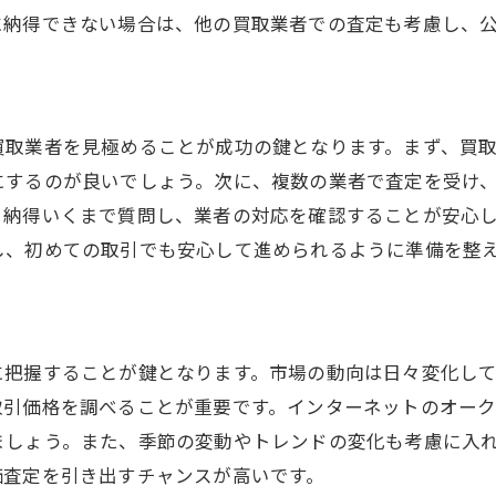
経済状況が買取市場に与える影響
に納得できない場合は、他の買取業者での査定も考慮し、
取成功への道南アルプス市での査定の流れを徹底解説
査定の事前準備とその重要性
査定時の重要チェックポイント
買取業者を見極めることが成功の鍵となります。まず、買
査定結果を最大限に活用する方法
にするのが良いでしょう。次に、複数の業者で査定を受け
、納得いくまで質問し、業者の対応を確認することが安心
査定後の交渉ポイント
し、初めての取引でも安心して進められるように準備を整
査定の流れを把握してトラブル回避
査定を効率的に進めるヒント
域市場の特性を活かした南アルプス市での賢い買取方法
地域特性を活かした買取戦略
に把握することが鍵となります。市場の動向は日々変化し
取引価格を調べることが重要です。インターネットのオー
市場の特性を理解した商品の選び方
ましょう。また、季節の変動やトレンドの変化も考慮に入
地域にあった買取方法の選定
価査定を引き出すチャンスが高いです。
地域社会に密着した買取サービスの活用