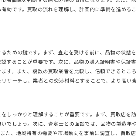
定士の視点から学ぶ買取で高価を引き出すポイント
も有効です。買取の流れを理解し、計画的に準備を進める
査定士が重視する査定ポイント
査定士からのアドバイスを活かす方法
査定士との信頼関係を築く重要性
高価買取を実現するための交渉術
するための鍵です。まず、査定を受ける前に、品物の状態
査定士からのフィードバックを分析する
確認することが重要です。次に、品物の購入証明書や保証
プロの視点を活用した品物の手入れ方法
きます。また、複数の買取業者を比較し、信頼できるとこ
アルプス市での買取市場動向を把握して高価査定を実現
をリサーチし、業者との交渉材料とすることで、より高い
最近の市場動向とその影響
市場動向に応じた買取戦略の調整
南アルプス市の買取市場の特徴
れをしっかりと理解することが重要です。まず、買取店を
市場動向予測とその活用法
良いでしょう。次に、査定士との面談では、品物の製造年
市場動向と買取価格の関係性
。また、地域特有の需要や市場動向を事前に調査し、買取