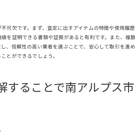
地域行事やイベントを活用した売却術
地域の特性を反映した査定ポイント
が不可欠です。まず、査定に出すアイテムの特徴や使用履
価査定を引き出すための査定士とのコミュニケーション術
価値を証明できる書類や証拠があると有利です。また、複
効果的なコミュニケーションの取り方
査し、信頼性の高い業者を選ぶことで、安心して取引を進
査定士との良好な関係を築く方法
ることができるでしょう。
査定士への適切な情報提供
交渉を有利に進めるためのコツ
査定士の信頼を得るための心得
解することで南アルプス市
コミュニケーションが買取額に与える影響
アルプス市での買取成功事例から学ぶ高価査定の鍵
成功事例に学ぶ買取のポイント
高価査定に繋がった秘訣を分析
ル
成功事例を活かした売却戦略