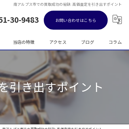
南アルプス市での買取成功の秘訣: 高価査定を引き出すポイント
51-30-9483
お問い合わせはこちら
当店の特徴
アクセス
ブログ
コラム
金
ブランド品
定を引き出すポイント
バッグ
時計
出張
南アルプス市での買取成功の秘訣: 高価査定を引き出すポイント