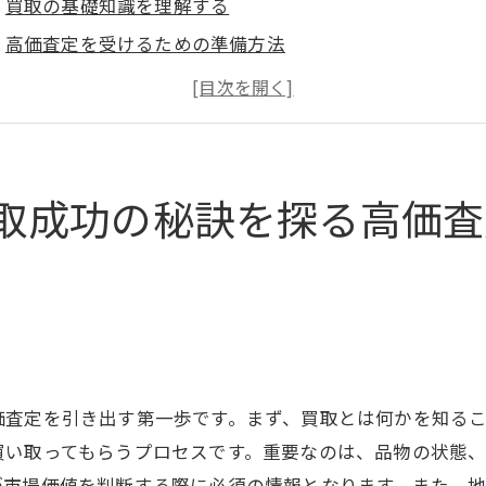
買取の基礎知識を理解する
高価査定を受けるための準備方法
南アルプス市における査定の流れ
買取業者の選び方と注意点
相場を知って高価査定を引き出す
高価査定に必要な情報収集のコツ
取成功の秘訣を探る高価査
域特有の需要を理解することで南アルプス市での買取価格
南アルプス市で人気の高い商品ジャンル
地域市場特性を活用した買取戦略
地域限定の需要を見極める方法
南アルプス市市場のトレンドを把握する
価査定を引き出す第一歩です。まず、買取とは何かを知る
地域需要に応じた売却タイミング
買い取ってもらうプロセスです。重要なのは、品物の状態
地域の文化が買取価格に与える影響
が市場価値を判断する際に必須の情報となります。また、