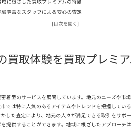
地域に根ざした買取プレミアムの特徴
経験豊富なスタッフによる安心の査定
自宅でも簡単に手続できるオンライン査定
顧客満足度を追求したサービス提供
トラブル回避のためのポイント
地域限定キャンペーン情報
の買取体験を買取プレミア
プレミアムの査定プロセスを徹底解説山梨県北杜市での利
買取プレミアムの査定手順の流れ
査定にかかる時間とその詳細
事前準備でスムーズな取引を実現
域密着型のサービスを展開しています。地元のニーズや市
オンライン予約の活用法
杜市では特に人気のあるアイテムやトレンドを把握してい
査定額に納得できない場合の選択肢
活かした査定により、地元の人々が満足できる取引をサポ
客を提供することができます。地域に根ざしたアプローチ
定期的なメンテナンスの必要性