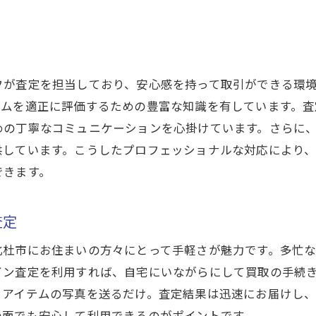
できる買取サービスを山梨県北杜市で見つける買取プレミ
他社との比較で見る買取プレミアムの強み
地域密着型のサービス展開
査定時の透明性と信頼性確保
フが査定を担当しており、安心感を持って取引ができる環
テムを適正に評価するための豊富な知識を有しています。査
顧客からの高評価レビュー紹介
めの丁寧なコミュニケーションを心掛けています。さらに
キャンセルポリシーの明確化
供しています。こうしたプロフェッショナルな対応により
アフターサービスの充実度
できます。
プレミアムで知る！山梨県北杜市での高価買取の秘訣
高価買取のためのアイテム選び
査定
商品状態が査定に与える影響
北杜市にお住まいの方々にとって手軽さが魅力です。多忙
市場動向を押さえてタイミングを計る
イン査定を利用すれば、自宅にいながらにして買取の手続
プロのアドバイスで価値を最大化
とアイテムの写真を送るだけ。査定結果は迅速にお届けし
買取前の簡単な手入れが重要
の面でも安心して利用できるのがポイントです。