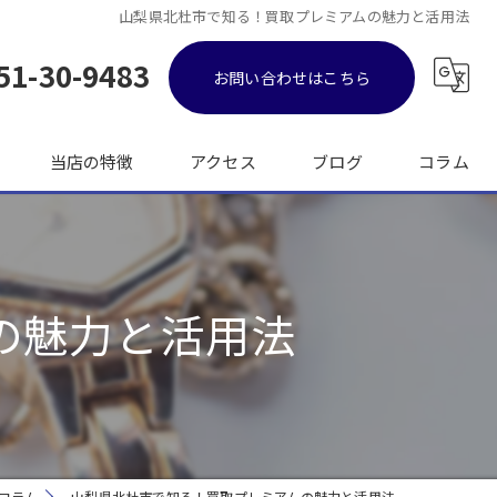
山梨県北杜市で知る！買取プレミアムの魅力と活用法
51-30-9483
お問い合わせはこちら
当店の特徴
アクセス
ブログ
コラム
金
ブランド品
の魅力と活用法
バッグ
時計
出張
コラム
山梨県北杜市で知る！買取プレミアムの魅力と活用法