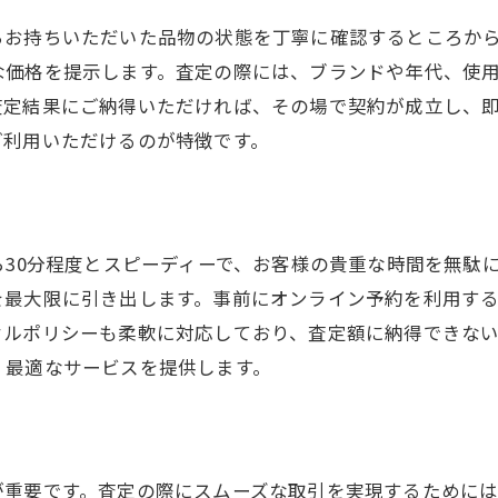
らお持ちいただいた品物の状態を丁寧に確認するところか
買取プレミアムのスタッフが持つ資格とその意義
な価格を提示します。査定の際には、ブランドや年代、使
査定士が語る買取の裏話
査定結果にご納得いただければ、その場で契約が成立し、
顧客と信頼関係を築く方法
ご利用いただけるのが特徴です。
ら30分程度とスピーディーで、お客様の貴重な時間を無駄
を最大限に引き出します。事前にオンライン予約を利用す
セルポリシーも柔軟に対応しており、査定額に納得できな
、最適なサービスを提供します。
が重要です。査定の際にスムーズな取引を実現するために