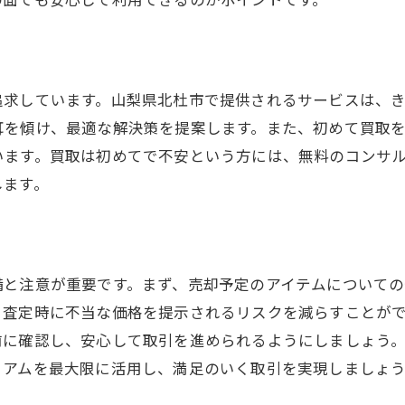
顧客の声を活かした買取戦略
動向を踏まえた査定で山梨県北杜市での最適な買取を
現在の買取市場のトレンド分析
追求しています。山梨県北杜市で提供されるサービスは、
地域特有のニーズを把握
耳を傾け、最適な解決策を提案します。また、初めて買取
プロの査定士が実践する価格評価法
います。買取は初めてで不安という方には、無料のコンサ
ブランド品の価値が変動する要因
します。
情報収集の重要性とその方法
季節による買取価格の変動
プレミアムを活用して山梨県北杜市で賢くアイテムを手放
備と注意が重要です。まず、売却予定のアイテムについての
売却前に知っておくべき基本知識
、査定時に不当な価格を提示されるリスクを減らすことが
不要品をスムーズに売却するステップ
前に確認し、安心して取引を進められるようにしましょう
買取プレミアムならではのメリット
ミアムを最大限に活用し、満足のいく取引を実現しましょ
他者との交渉に役立つコツ