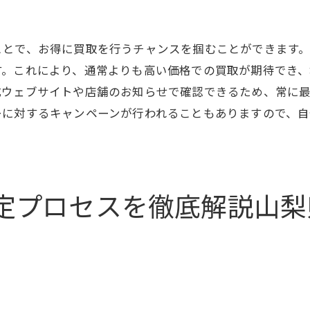
実際の売却事例から学ぶ成功法
リピーター続出の理由を探る
ことで、お得に買取を行うチャンスを掴むことができます
県北杜市での買取プレミアムの利用で得られる安心感
す。これにより、通常よりも高い価格での買取が期待でき
プライバシー保護の徹底
式ウェブサイトや店舗のお知らせで確認できるため、常に
ーに対するキャンペーンが行われることもありますので、
契約内容の明確化で安心取引
アフターケアの重要性
地域密着型の相談窓口
利用者の声から見る信頼度
定プロセスを徹底解説山梨
初めての方でも安心のサポート体制
の目利き力で山梨県北杜市での満足な買取体験を
査定士の力量が高価買取に繋がる理由
経験豊富なスタッフからのアドバイス
市場価値を熟知したプロの視点