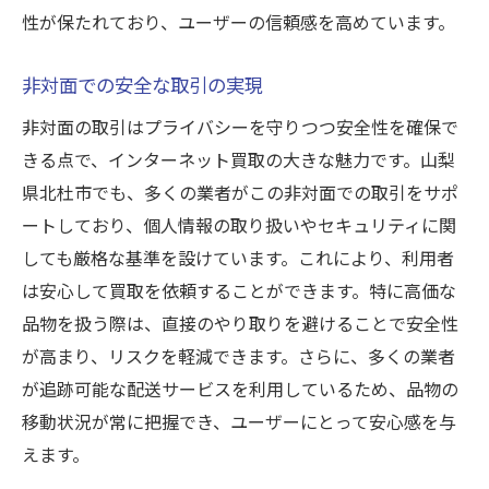
安心できるコミュニケーションの取り方
性が保たれており、ユーザーの信頼感を高めています。
初めてでも安心な査定体験
非対面での安全な取引の実現
トラブルを未然に防ぐ方法
非対面の取引はプライバシーを守りつつ安全性を確保で
業者との信頼関係を築くポイント
きる点で、インターネット買取の大きな魅力です。山梨
買取プロセスの透明化
県北杜市でも、多くの業者がこの非対面での取引をサポ
不安を解消するための情報収集方法
ートしており、個人情報の取り扱いやセキュリティに関
買取後のサポートが安心できる業者の見分け方
しても厳格な基準を設けています。これにより、利用者
アフターサービスの内容を確認する
は安心して買取を依頼することができます。特に高価な
保証制度の有無をチェック
品物を扱う際は、直接のやり取りを避けることで安全性
買取後の問い合わせ対応を評価
が高まり、リスクを軽減できます。さらに、多くの業者
顧客フィードバックの活用方法
が追跡可能な配送サービスを利用しているため、品物の
移動状況が常に把握でき、ユーザーにとって安心感を与
買取後のサポート体制の重要性
えます。
継続的な顧客サポートの評価方法