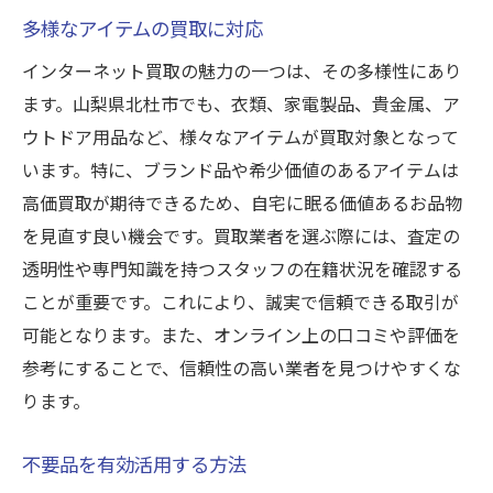
インターネット買取を活用して快適に売却する
多様なアイテムの買取に対応
方法
インターネット買取の魅力の一つは、その多様性にあり
買取前の準備と心構え
ます。山梨県北杜市でも、衣類、家電製品、貴金属、ア
スムーズな取引を実現するコツ
ウトドア用品など、様々なアイテムが買取対象となって
売却時期を見極めるための情報収集
います。特に、ブランド品や希少価値のあるアイテムは
効率的な手続きの進め方
高価買取が期待できるため、自宅に眠る価値あるお品物
売却後のフォローアップ方法
を見直す良い機会です。買取業者を選ぶ際には、査定の
快適な買取体験を実現するためのポイント
透明性や専門知識を持つスタッフの在籍状況を確認する
ことが重要です。これにより、誠実で信頼できる取引が
可能となります。また、オンライン上の口コミや評価を
参考にすることで、信頼性の高い業者を見つけやすくな
ります。
不要品を有効活用する方法