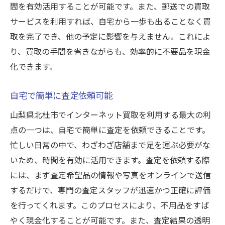
間を有効活用することが可能です。また、郵送での買取
査定基準の違いを理解する
サービスを利用すれば、自宅から一歩も出ることなく買
最良の条件を見つけるには
取を完了でき、他の予定に影響を与えません。これによ
交渉力を高めるためのヒント
り、買取の手間を省きながらも、効率的に不要品を現金
透明性を求めるための複数評価
化できます。
査定結果の活用方法
自宅で簡単に査定依頼可能
査定透明性を確保するための質問の仕方
査定基準について具体的に尋ねる
山梨県北杜市でインターネット買取を利用する最大の利
点の一つは、自宅で簡単に査定を依頼できることです。
料金体系を明確にする方法
忙しい日常の中で、わざわざ店舗まで足を運ぶ必要がな
隠れた手数料の確認ポイント
いため、時間を有効に活用できます。査定を依頼する際
取引条件の詳細を確認する
には、まず査定希望品の情報や写真をオンラインで送信
疑問点を事前に解消するための質問
するだけで、専門の査定スタッフが迅速かつ正確に評価
査定結果の根拠を尋ねる
を行ってくれます。このプロセスにより、不用品をすば
査定過程での不安を解消するための工夫
やく現金化することが可能です。また、査定結果の透明