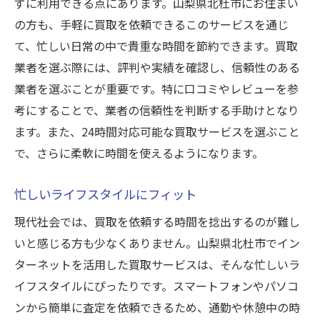
ずに利用できる点にあります。山梨県北杜市にお住まい
認定や資格を持つ業者の選定
の方も、手軽に買取を依頼できるこのサービスを通じ
て、忙しい日常の中で貴重な時間を節約できます。買取
利用者のレビューの重要性
業者を選ぶ際には、評判や実績を確認し、信頼性のある
地元での信頼性の評価法
業者を選ぶことが重要です。特に口コミやレビューを参
インターネット買取で失敗しないための評判確
考にすることで、業者の信頼性を判断する手助けとなり
認方法
ます。また、24時間対応可能な買取サービスを選ぶこと
レビューサイトの活用法
で、さらに柔軟に時間を使えるようになります。
SNSでの評判チェック
地元の口コミを活用する
忙しいライフスタイルにフィット
過去の利用者の体験談から学ぶ
現代社会では、買取を依頼する時間を捻出するのが難し
業者の歴史と実績を調べる
いと感じる方も少なくありません。山梨県北杜市でイン
トラブル事例の対処法を知る
ターネットを活用した買取サービスは、そんな忙しいラ
イフスタイルにぴったりです。スマートフォンやパソコ
複数の業者で査定を受けることの重要性
ンから簡単に査定を依頼できるため、通勤や休憩中の時
異なる業者での価格比較