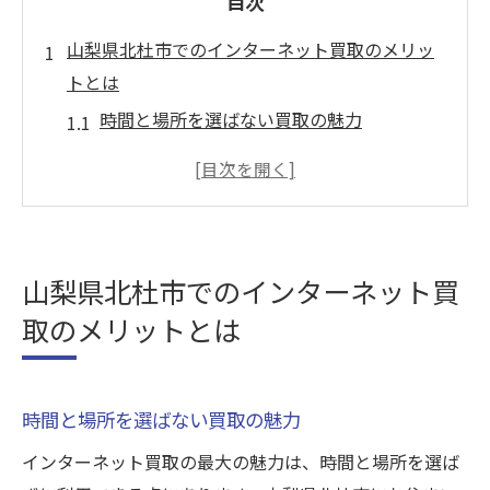
目次
山梨県北杜市でのインターネット買取のメリッ
トとは
時間と場所を選ばない買取の魅力
忙しいライフスタイルにフィット
自宅で簡単に査定依頼可能
非対面での安全な取引の実現
多様なアイテムの買取に対応
山梨県北杜市でのインターネット買
不要品を有効活用する方法
取のメリットとは
信頼できる買取業者を選ぶための重要なポイン
ト
業者の評判を確認する方法
時間と場所を選ばない買取の魅力
査定の透明性を見極めるには
インターネット買取の最大の魅力は、時間と場所を選ば
顧客サポートの質をチェック