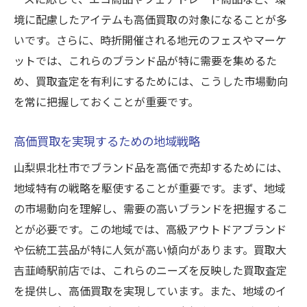
地域密着型サービスの利点
境に配慮したアイテムも高価買取の対象になることが多
買取店の透明性を見極める方法
いです。さらに、時折開催される地元のフェスやマーケ
納得の価格で売却成功譚買取の裏側を解説
ットでは、これらのブランド品が特に需要を集めるた
実際の買取成功例とその流れ
め、買取査定を有利にするためには、こうした市場動向
高価買取を実現した顧客の声
を常に把握しておくことが重要です。
買取額に影響する要因の分析
高価買取を実現するための地域戦略
買取プロセスの裏側を知る
納得の価格を引き出す交渉術
山梨県北杜市でブランド品を高価で売却するためには、
買取後のサポートとアフターフォロー
地域特有の戦略を駆使することが重要です。まず、地域
の市場動向を理解し、需要の高いブランドを把握するこ
とが必要です。この地域では、高級アウトドアブランド
や伝統工芸品が特に人気が高い傾向があります。買取大
吉韮崎駅前店では、これらのニーズを反映した買取査定
を提供し、高価買取を実現しています。また、地域のイ