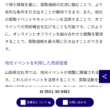
で得た情報を基に、買取価格の交渉に臨むことで、より
有利な条件を引き出すことが期待できます。また、地元
の買取イベントやキャンペーンを活用することで、オフ
ラインでの売却機会を広げることも可能です。このよう
に、オンラインとオフラインを組み合わせた戦略を駆使
することで、買取価格を最大限に引き出すことができま
す。
地元イベントを利用した売却促進
山梨県北杜市では、地元イベントが頻繁に開催されま
す。これらのイベントを活用することで、買取活動を効
果的に促進することができます。例えば、地元の祭りや
☎ 0551-30-9483
フリーマーケットに出店することで、多くの集客が見込
めます。また、地元住民に直接アプローチできるため、
営業日について
お問い合わせ
買取の認知度を高めるチャンスにもなります。買取大吉