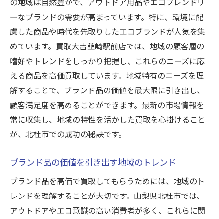
査定の際に注意すべきポイント
の地域は自然豊かで、アウトドア用品やエコフレンドリ
ーなブランドの需要が高まっています。特に、環境に配
お客様の声から学ぶ買取のコツ
慮した商品や時代を先取りしたエコブランドが人気を集
買取店との信頼関係を築く秘訣
めています。買取大吉韮崎駅前店では、地域の顧客層の
市場動向の把握が鍵高価買取を実現するための
嗜好やトレンドをしっかり把握し、これらのニーズに応
ステップ
える商品を高価買取しています。地域特有のニーズを理
市場調査で買取価格を予測する
解することで、ブランド品の価値を最大限に引き出し、
流行の変化を捉える重要性
顧客満足度を高めることができます。最新の市場情報を
データから見るブランド品の価値変動
常に収集し、地域の特性を活かした買取を心掛けること
高価買取に必要な市場情報の集め方
が、北杜市での成功の秘訣です。
買取のタイミングを見極める
ブランド品の価値を引き出す地域のトレンド
競合分析で差をつける方法
ブランド品を高価で買取してもらうためには、地域のト
ブランド品の価値を最大化するために知ってお
レンドを理解することが大切です。山梨県北杜市では、
くべきこと
アウトドアやエコ意識の高い消費者が多く、これらに関
ブランド品のコンディション管理法