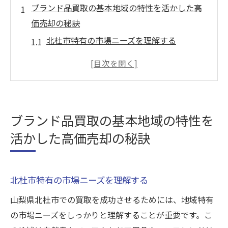
ブランド品買取の基本地域の特性を活かした高
価売却の秘訣
北杜市特有の市場ニーズを理解する
ブランド品の価値を引き出す地域のトレン
ド
買取査定に影響を与える地域要素
北杜市で人気のブランド品を知る
ブランド品買取の基本地域の特性を
高価買取を実現するための地域戦略
活かした高価売却の秘訣
地域密着型サービスの活用法
プロが教える買取大吉韮崎駅前店の活用術
買取大吉韮崎駅前店の特徴とサービス
北杜市特有の市場ニーズを理解する
プロの査定士による正確な鑑定
山梨県北杜市での買取を成功させるためには、地域特有
買取プロセスをスムーズに進める方法
の市場ニーズをしっかりと理解することが重要です。こ