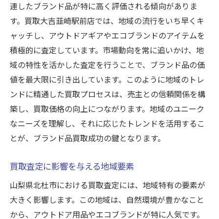
連したブランド品が特に高く評価される傾向がありま
付属品の有無が買取額に与える影響
す。買取大吉韮崎駅前店では、地域の流行をいち早くキ
保管方法による価値の維持
ャッチし、アウトドアギアやエコブランドのアイテムを
ブランド品の歴史とその価値
積極的に査定しています。市場動向を常に追いかけ、地
市場での需要を調べる方法
域の特性を活かした査定を行うことで、ブランド品の価
プロの視点で見るブランドの重要性
値を最大限に引き出しています。このように地域のトレ
賢い買取のためのポイント北杜市で高く売る方
ンドに精通した買取プロセスは、売主との信頼関係を構
法
築し、買取価格の向上につながります。地域のユニーク
なニーズを理解し、それに応じたトレンドを活用するこ
北杜市の買取店をうまく選ぶコツ
とが、ブランド品買取成功の鍵となります。
季節ごとの売却タイミング
買取を有利にする交渉術
買取査定に影響を与える地域要素
オンラインとオフラインを組み合わせた売
山梨県北杜市における買取査定には、地域特有の要素が
却戦略
大きく影響します。この地域は、自然環境が豊かなこと
地元イベントを利用した売却促進
から、アウトドア用品やエコブランドが特に人気です。