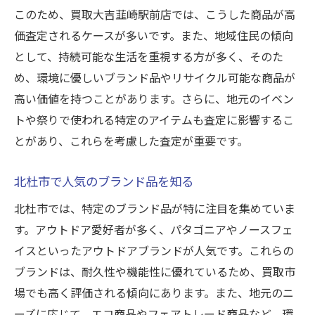
地元の口コミを活かした買取広告
このため、買取大吉韮崎駅前店では、こうした商品が高
プロのバイヤーが語る高価買取の流れと戦略
価査定されるケースが多いです。また、地域住民の傾向
査定前に行うべきチェックリスト
として、持続可能な生活を重視する方が多く、そのた
買取交渉のステップとテクニック
め、環境に優しいブランド品やリサイクル可能な商品が
高い価値を持つことがあります。さらに、地元のイベン
バイヤー視点の価値評価基準
トや祭りで使われる特定のアイテムも査定に影響するこ
高価買取に向けた準備と心構え
とがあり、これらを考慮した査定が重要です。
査定後のフォローアップ法
買取成功事例から学ぶ教訓
北杜市で人気のブランド品を知る
信頼できる買取店の選び方とその重要性
北杜市では、特定のブランド品が特に注目を集めていま
信頼できる店を選ぶための基準
す。アウトドア愛好者が多く、パタゴニアやノースフェ
口コミと評判を確認する方法
イスといったアウトドアブランドが人気です。これらの
買取契約書の確認ポイント
ブランドは、耐久性や機能性に優れているため、買取市
長期的な関係を築くための重要性
場でも高く評価される傾向にあります。また、地元のニ
ーズに応じて、エコ商品やフェアトレード商品など、環