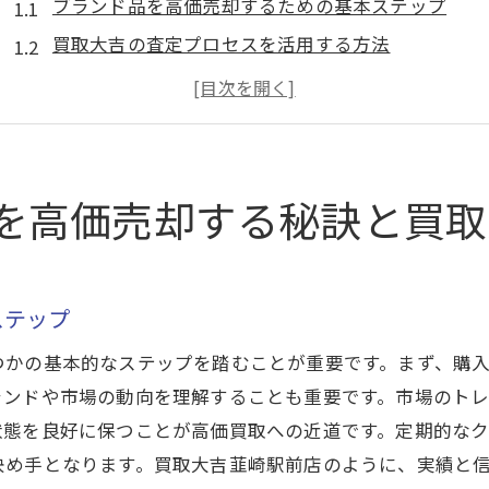
ブランド品を高価売却するための基本ステップ
買取大吉の査定プロセスを活用する方法
韮崎市の買取市場の動向を知る
高価買取を目指すためのブランド品の手入れ方法
買取大吉を選ぶ理由とその魅力
顧客満足度の高い買取大吉の特徴
を高価売却する秘訣と買取
プロの目利きが評価！韮崎市でのプレミアム買取体験
目利きのプロによる査定とは
お客様の声から見る買取大吉の評価
ステップ
プレミアム買取体験を得るためのポイント
つかの基本的なステップを踏むことが重要です。まず、購
韮崎市での買取成功談から学ぶ
ランドや市場の動向を理解することも重要です。市場のト
プロのアドバイスを受けるメリット
状態を良好に保つことが高価買取への近道です。定期的な
決め手となります。買取大吉韮崎駅前店のように、実績と
買取大吉の経験豊富なスタッフ紹介