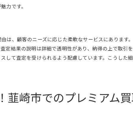
が魅力です。
地域に根ざした信頼の店舗
買取大吉の顧客サービスの充実
買取大吉で成功するブランド品売却のポイント
成功するための売却準備
理由は、顧客のニーズに応じた柔軟なサービスにあります
、査定結果の説明は詳細で透明性があり、納得の上で取引
買取大吉を利用する際の注意点
クスして査定を受けられるよう配慮しています。こうした
ブランド品の価値を引き出すコツ
。
高額買取を実現する交渉術
顧客満足度を高めるサービス
買取大吉の査定を活用する方法
！韮崎市でのプレミアム買
韮崎市での買取成功例と口コミから学ぶ賢い選択
成功例から学ぶ買取のヒント
実際の口コミが示す信頼性
買取プロセスをスムーズに進める方法