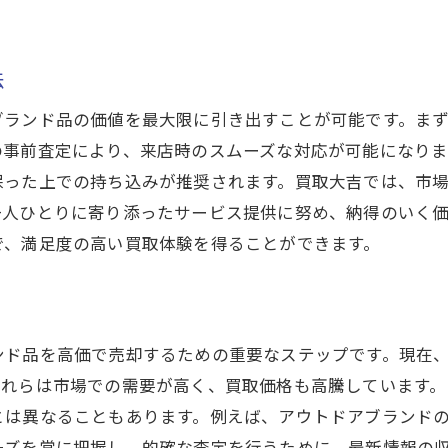
流行を捉えた査定力が光る！買取大吉韮崎駅前店の実力
流行を捉えるための市場調査方法
法
査定力を支えるバックグラウンド
最新トレンドとブランド品売却の関係
ブランド品の価値を最大限に引き出すことが可能です。ま
の事前査定により、来店時のスムーズな対応が可能になり
査定額に影響を与える要素
保った上での持ち込みが推奨されます。買取大吉では、市
買取大吉のスタッフが持つ専門知識
一人ひとりに寄り添ったサービス提供に努め、納得のいく
顧客に支持される理由とは
で、満足度の高い買取体験を得ることができます。
ブランド品を最大限に評価する方法と買取大吉の信頼性
ブランド品の評価基準について
買取大吉の信頼性を示す実績
ンド品を高価で売却するための重要なステップです。現在
安心して取引を行うためのポイント
これらは市場での需要が高く、買取価格も高騰しています
ブランド品の価値を高める手入れ方法
とは異なることもあります。例えば、アウトドアブランド
査定で高評価を得るための工夫
ーズを常に把握し、的確な査定を行うために、最新情報の