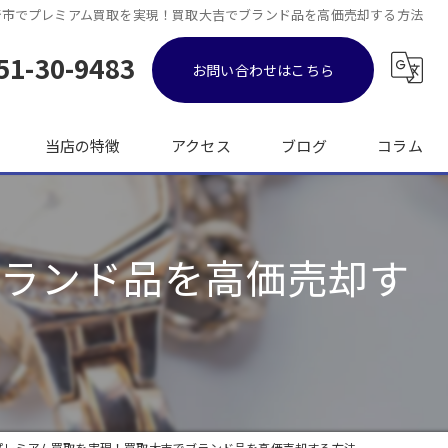
崎市でプレミアム買取を実現！買取大吉でブランド品を高価売却する方法
51-30-9483
お問い合わせはこちら
当店の特徴
アクセス
ブログ
コラム
金
ブランド品を高価売却す
ブランド品
バッグ
時計
出張
プレミアム買取を実現！買取大吉でブランド品を高価売却する方法