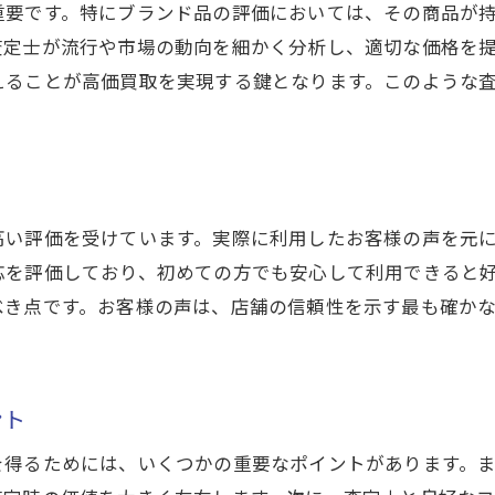
重要です。特にブランド品の評価においては、その商品が
顧客の声を反映したサービス改善
査定士が流行や市場の動向を細かく分析し、適切な価格を
買取大吉の口コミ評価の高さを知る
えることが高価買取を実現する鍵となります。このような
賢い買取を実現するための情報収集
高い評価を受けています。実際に利用したお客様の声を元
応を評価しており、初めての方でも安心して利用できると
べき点です。お客様の声は、店舗の信頼性を示す最も確か
ント
を得るためには、いくつかの重要なポイントがあります。