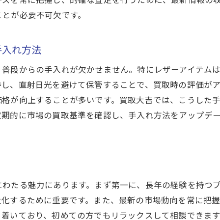
信頼できる買取店の見極め方
ことが必要不可欠です。
納得の価格で買取！韮崎市で安心の取引を実現するには
安心して取引するためのチェックポイント
手入れ方法
買取価格に満足するための準備
、普段からの手入れが欠かせません。特にレザーアイテム
トラブルを避けるための注意事項
持し、直射日光を避けて保管することで、買取時の評価が
買取大吉が提供する取引の透明性
価格が向上することが多いです。買取大吉では、こうした
顧客とのコミュニケーションの重要性
定期的に市場の買取基準を確認し、手入れ方法をアップデ
アフターサービスの充実とその価値
実績と安心感が決め手！買取大吉韮崎駅前店を選ぶ理由
買取大吉の豊富な買取実績について
安心感を提供する買取大吉のサービス
にわたる魅力にあります。まず第一に、長年の経験を持つ
お客様からの支持を得る理由
大化するために重要です。また、最新の市場動向を常に把
ち着いており、初めての方でもリラックスして相談できま
査定の正確さと公正さを追求