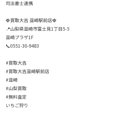
司法書士連携
🍓買取大吉 韮崎駅前店🍓
📍山梨県韮崎市富士見1丁目5-5
韮崎プラザ1F
📞0551-30-9483
#買取大吉
#買取大吉韮崎駅前店
#韮崎
#山梨買取
#無料査定
いちご狩り