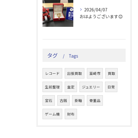
2026/04/07
おはようございます😊
タグ
Tags
レコード
出張買取
韮崎市
買取
生前整理
査定
ジュエリー
日常
宝石
古銭
掛軸
骨董品
ゲーム機
財布