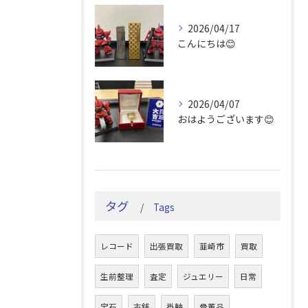
2026/04/17
こんにちは😊
2026/04/07
おはようございます😊
タグ
Tags
レコード
出張買取
韮崎市
買取
生前整理
査定
ジュエリー
日常
宝石
古銭
掛軸
骨董品