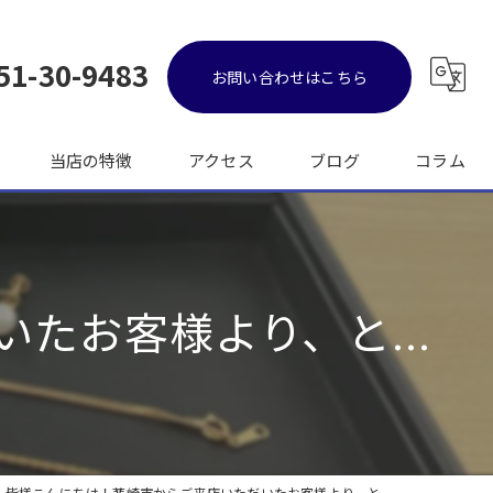
51-30-9483
お問い合わせはこちら
当店の特徴
アクセス
ブログ
コラム
金
ブランド品
たお客様より、と...
バッグ
時計
出張
🎉 皆様こんにちは！韮崎市からご来店いただいたお客様より、と...