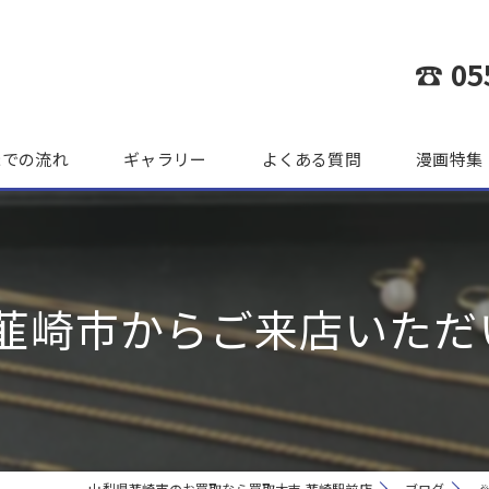
☎ 05
までの流れ
ギャラリー
よくある質問
漫画特集
！韮崎市からご来店いただい
山梨県韮崎市のお買取なら買取大吉 韮崎駅前店
ブログ