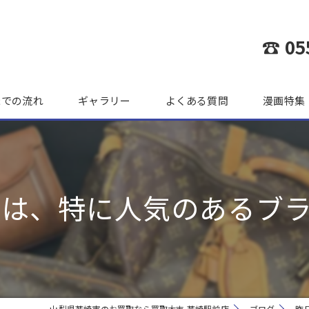
☎ 05
までの流れ
ギャラリー
よくある質問
漫画特集
は、特に人気のあるブラン
山梨県韮崎市のお買取なら買取大吉 韮崎駅前店
ブログ
昨