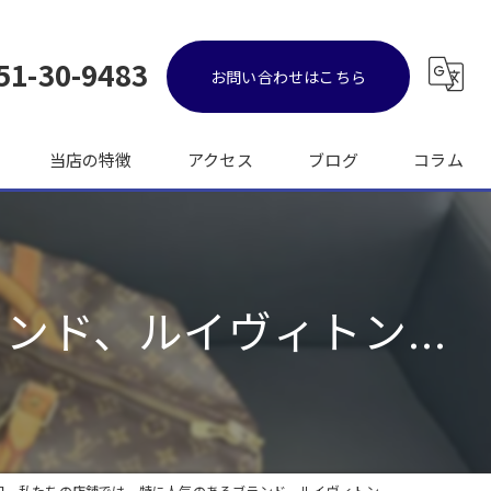
51-30-9483
お問い合わせはこちら
当店の特徴
アクセス
ブログ
コラム
金
ブランド品
ド、ルイヴィトン...
バッグ
時計
出張
日、私たちの店舗では、特に人気のあるブランド、ルイヴィトン...